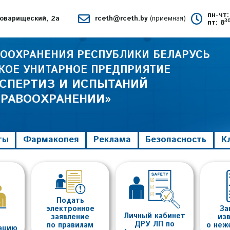
пн-чт:
 Товарищеский, 2а
rceth@rceth.by
(приемная)
3
пт: 8
ООХРАНЕНИЯ РЕСПУБЛИКИ БЕЛАРУСЬ
КОЕ УНИТАРНОЕ ПРЕДПРИЯТИЕ
КСПЕРТИЗ И ИСПЫТАНИЙ
ДРАВООХРАНЕНИИ»
ты
Фармакопея
Реклама
Безопасность
К
Подать
электронное
За
Личный кабинет
заявление
из
ДРУ ЛП по
по правилам
о неж
тацию