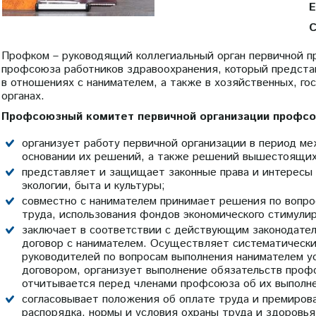
E
С
Профком – руководящий коллегиальный орган первичной 
профсоюза работников здравоохранения, который предст
в отношениях с нанимателем, а также в хозяйственных, го
органах.
Профсоюзный комитет первичной организации профсо
организует работу первичной организации в период м
основании их решений, а также решений вышестоящих 
представляет и защищает законные права и интересы 
экологии, быта и культуры;
совместно с нанимателем принимает решения по вопро
труда, использования фондов экономического стимули
заключает в соответствии с действующим законодате
договор с нанимателем. Осуществляет систематически
руководителей по вопросам выполнения нанимателем у
договором, организует выполнение обязательств проф
отчитывается перед членами профсоюза об их выполн
согласовывает положения об оплате труда и премирова
распорядка, нормы и условия охраны труда и здоровь