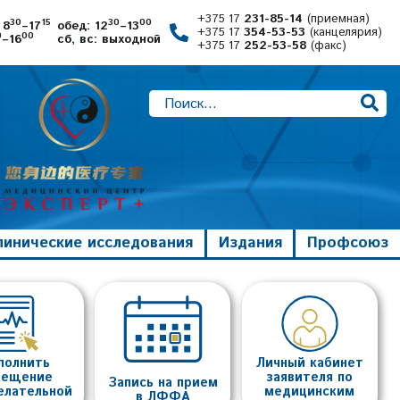
+375 17
231-85-14
(приемная)
30
15
30
00
 8
–17
обед: 12
–13
+375 17
354-53-53
(канцелярия)
0
00
–16
сб, вс: выходной
+375 17
252-53-58
(факс)
линические исследования
Издания
Профсоюз
полнить
Личный кабинет
вещение
заявителя по
Запись на прием
елательной
медицинским
в ЛФФА