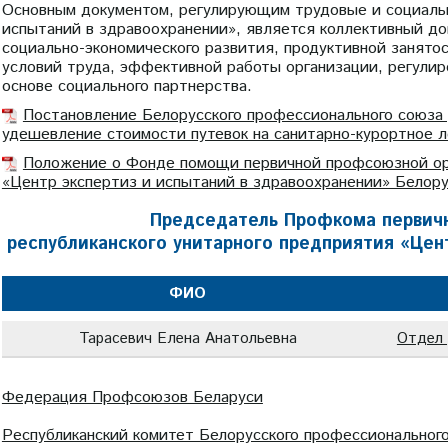
Основным документом, регулирующим трудовые и социальн
испытаний в здравоохранении», является коллективный дог
социально-экономического развития, продуктивной занятос
условий труда, эффективной работы организации, регулир
основе социального партнерства.
Постановление Белорусского профессионального союза
удешевление стоимости путевок на санитарно-курортное л
Положение о Фонде помощи первичной профсоюзной орг
«Центр экспертиз и испытаний в здравоохранении» Белор
Председатель Профкома первич
республиканского унитарного предприятия «Цен
ФИО
Тарасевич Елена Анатольевна
Отдел 
Федерация Профсоюзов Беларуси
Республиканский комитет Белорусского профессиональног