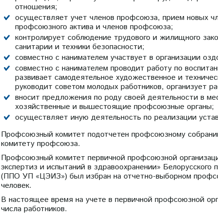
отношения;
осуществляет учет членов профсоюза, прием новых чле
профсоюзного актива и членов профсоюза;
контролирует соблюдение трудового и жилищного зако
санитарии и техники безопасности;
совместно с нанимателем участвует в организации оз
совместно с нанимателем проводит работу по воспита
развивает самодеятельное художественное и техническ
руководит советом молодых работников, организует ра
вносит предложения по роду своей деятельности в ме
хозяйственные и вышестоящие профсоюзные органы;
осуществляет иную деятельность по реализации устав
Профсоюзный комитет подотчетен профсоюзному собранию
комитету профсоюза.
Профсоюзный комитет первичной профсоюзной организаци
экспертиз и испытаний в здравоохранении» Белорусского 
(ППО УП «ЦЭИЗ») был избран на отчетно-выборном профсою
человек.
В настоящее время на учете в первичной профсоюзной ор
числа работников.