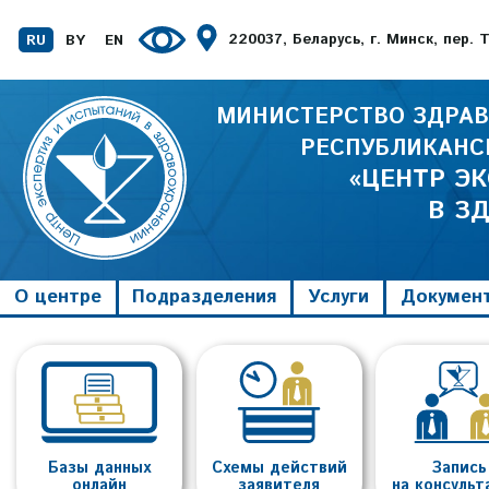
220037, Беларусь, г. Минск, пер.
RU
BY
EN
МИНИСТЕРСТВО ЗДРАВ
РЕСПУБЛИКАНС
«ЦЕНТР Э
В З
О центре
Подразделения
Услуги
Докумен
Базы данных
Схемы действий
Запись
онлайн
заявителя
на консуль