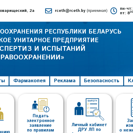
пн-чт:
 Товарищеский, 2а
rceth@rceth.by
(приемная)
3
пт: 8
ООХРАНЕНИЯ РЕСПУБЛИКИ БЕЛАРУСЬ
КОЕ УНИТАРНОЕ ПРЕДПРИЯТИЕ
КСПЕРТИЗ И ИСПЫТАНИЙ
ДРАВООХРАНЕНИИ»
ты
Фармакопея
Реклама
Безопасность
К
Подать
электронное
За
Личный кабинет
заявление
из
ДРУ ЛП по
по правилам
о неж
тацию