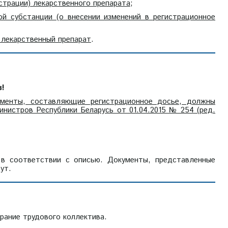
страции) лекарственного препарата
;
ой субстанции (о внесении изменений в регистрационное
 лекарственный препарат
.
в!
ументы, составляющие регистрационное досье, должны
нистров Республики Беларусь от 01.04.2015 № 254 (ред.
в соответствии с описью. Документы, представленные
ут.
рание трудового коллектива.