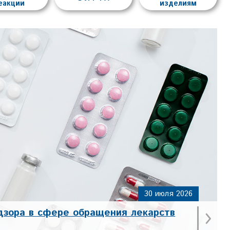
еакции
изделиям
30 июля 2026
›
дзора в сфере обращения лекарств