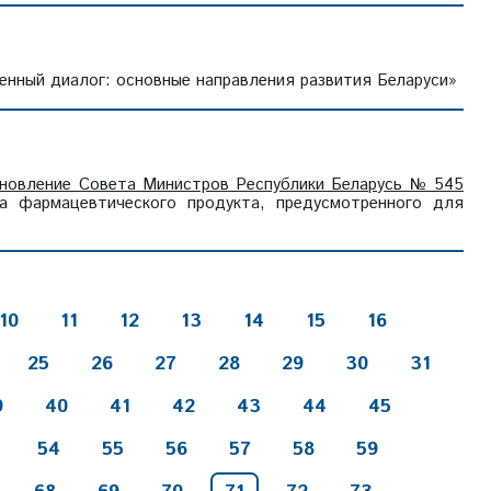
нный диалог: основные направления развития Беларуси»
новление Совета Министров Республики Беларусь № 545
 фармацевтического продукта, предусмотренного для
10
11
12
13
14
15
16
25
26
27
28
29
30
31
9
40
41
42
43
44
45
54
55
56
57
58
59