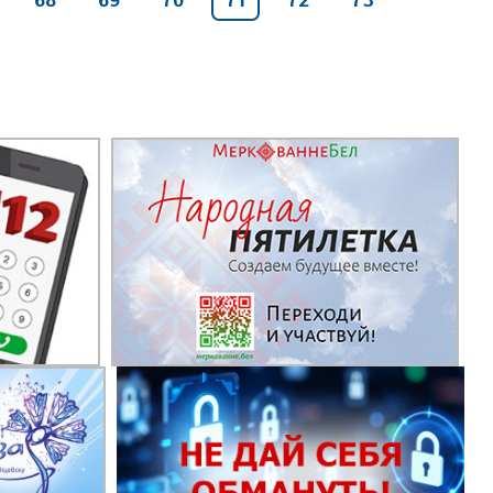
68
69
70
71
72
73