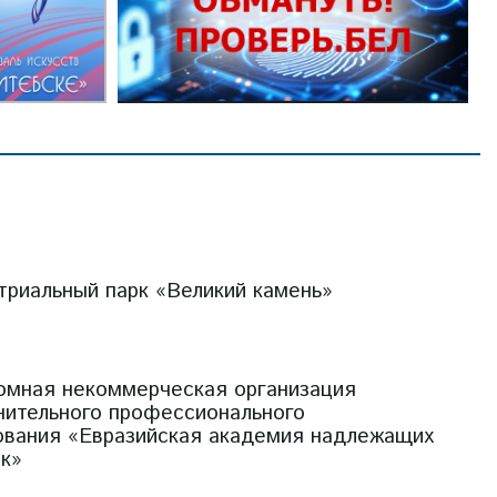
триальный парк «Великий камень»
омная некоммерческая организация
нительного профессионального
ования «Евразийская академия надлежащих
ик»