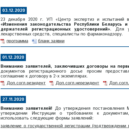
03.12.2020
23 декабря 2020 г. УП «Центр экспертиз и испытаний в
«Изменения законодательства Республики Беларусь 
держателей регистрационных удостоверений»
. Для у
лекарственных средств, специалисты по фармаконадзору.
программа
бланк заявки
01.12.2020
Вниманию заявителей, заключивших договоры на перви
документов регистрационного досье просим предоста
соглашение к договору в 2-х экземплярах.
Доп.согл.резидент
Доп.согл.нерезидент
Доп.согл.
27.11.2020
Вниманию заявителей!
До утверждения постановления Ми
утверждении Инструкции о требованиях к документам
использовать следующие формы заявлений:
заявление о государственной регистрации (подтверждении 