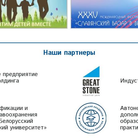
Наши партнеры
е предприятие
олдинга
Индус
фикации и
Автон
равоохранения
допол
Белорусский
образ
кий университет»
практ