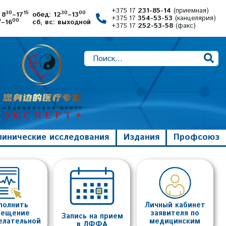
+375 17
231-85-14
(приемная)
30
15
30
00
 8
–17
обед: 12
–13
+375 17
354-53-53
(канцелярия)
0
00
–16
сб, вс: выходной
+375 17
252-53-58
(факс)
линические исследования
Издания
Профсоюз
полнить
Личный кабинет
вещение
заявителя по
Запись на прием
елательной
медицинским
в ЛФФА