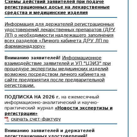
Схемы действий заявителей при подаче
регистрационных досье на лекарственные
средства и медицинские изделия
Информация для держателей регистрационных
удостоверений лекарственных препаратов (ДРУ
ЛП) о необходимости надлежащего заполнения
всех разделов «Личного кабинета ДРУ ЛП по
фармаконадзору»
Вниманию заявителей!
Информационное
взаимодействие заявителей и УП "ЦЭИЗ" при
процедуре экспертизы медицинских изделий
возможно посредством личного кабинета на
сайте предприятия после предварительной
регистрации.
ПОДПИСКА НА 2026 г.
на ежемесячный
информационно-аналитический и научно-
практический журнал
«Новости экспертизы и
регистрации»
скачать счет-фактуру
Вниманию заявителей и держателей
регистрационных удостоверений!