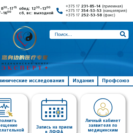
+375 17
231-85-14
(приемная)
30
15
30
00
 8
–17
обед: 12
–13
+375 17
354-53-53
(канцелярия)
0
00
–16
сб, вс: выходной
+375 17
252-53-58
(факс)
линические исследования
Издания
Профсоюз
полнить
Личный кабинет
вещение
заявителя по
Запись на прием
елательной
медицинским
в ЛФФА