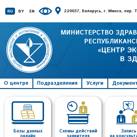
220037, Беларусь, г. Минск, пер.
RU
BY
EN
МИНИСТЕРСТВО ЗДРАВ
РЕСПУБЛИКАНС
«ЦЕНТР Э
В З
О центре
Подразделения
Услуги
Докумен
Базы данных
Схемы действий
Запись
онлайн
заявителя
на консуль