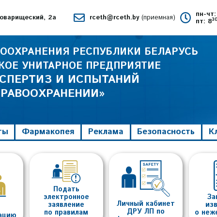
пн-чт:
 Товарищеский, 2а
rceth@rceth.by
(приемная)
3
пт: 8
ООХРАНЕНИЯ РЕСПУБЛИКИ БЕЛАРУСЬ
КОЕ УНИТАРНОЕ ПРЕДПРИЯТИЕ
КСПЕРТИЗ И ИСПЫТАНИЙ
ДРАВООХРАНЕНИИ»
ты
Фармакопея
Реклама
Безопасность
К
Подать
электронное
За
Личный кабинет
заявление
из
ДРУ ЛП по
по правилам
о неж
тацию