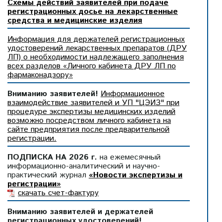
Схемы действий заявителей при подаче
регистрационных досье на лекарственные
средства и медицинские изделия
Информация для держателей регистрационных
удостоверений лекарственных препаратов (ДРУ
ЛП) о необходимости надлежащего заполнения
всех разделов «Личного кабинета ДРУ ЛП по
фармаконадзору»
Вниманию заявителей!
Информационное
взаимодействие заявителей и УП "ЦЭИЗ" при
процедуре экспертизы медицинских изделий
возможно посредством личного кабинета на
сайте предприятия после предварительной
регистрации.
ПОДПИСКА НА 2026 г.
на ежемесячный
информационно-аналитический и научно-
практический журнал
«Новости экспертизы и
регистрации»
скачать счет-фактуру
Вниманию заявителей и держателей
регистрационных удостоверений!