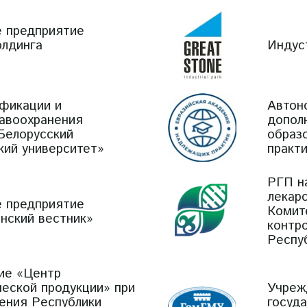
е предприятие
олдинга
Индус
фикации и
Автон
равоохранения
допол
Белорусский
образ
кий университет»
практ
РГП н
лекар
е предприятие
Комит
нский вестник»
контр
Респу
ие «Центр
еской продукции» при
Учреж
ения Республики
госуд