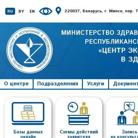
220037, Беларусь, г. Минск, пер.
RU
BY
EN
МИНИСТЕРСТВО ЗДРАВ
РЕСПУБЛИКАНС
«ЦЕНТР Э
В З
О центре
Подразделения
Услуги
Докумен
Базы данных
Схемы действий
Запись
онлайн
заявителя
на консуль