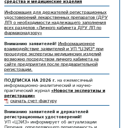
средства и медицинские изделия
Информация для держателей регистрационных
удостоверений лекарственных препаратов (ДРУ
ЛП) о необходимости надлежащего заполнения
всех разделов «Личного кабинета ДРУ ЛП по
фармаконадзору»
Вниманию заявителей!
Информационное
взаимодействие заявителей и УП "ЦЭИЗ" при
процедуре экспертизы медицинских изделий
возможно посредством личного кабинета на
сайте предприятия после предварительной
регистрации.
ПОДПИСКА НА 2026 г.
на ежемесячный
информационно-аналитический и научно-
практический журнал
«Новости экспертизы и
регистрации»
скачать счет-фактуру
Вниманию заявителей и держателей
регистрационных удостоверений!
УП «ЦЭИЗ» информирует об актуализации
Перечня, определяющего периодичность и