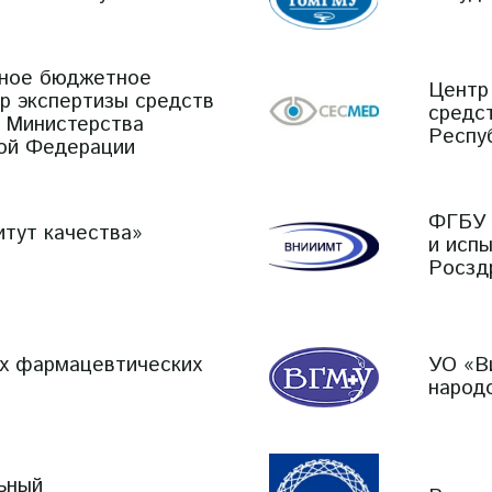
нное бюджетное
Центр
р экспертизы средств
средс
 Министерства
Респу
ой Федерации
ФГБУ 
тут качества»
и исп
Росзд
х фармацевтических
УО «В
народ
ьный