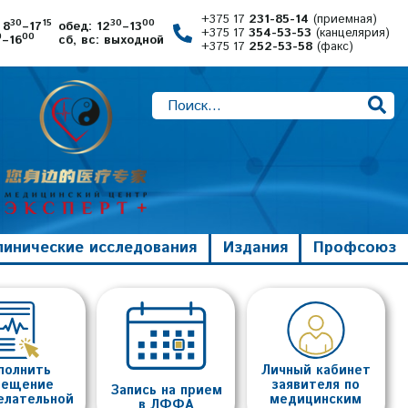
+375 17
231-85-14
(приемная)
30
15
30
00
 8
–17
обед: 12
–13
+375 17
354-53-53
(канцелярия)
0
00
–16
сб, вс: выходной
+375 17
252-53-58
(факс)
линические исследования
Издания
Профсоюз
полнить
Личный кабинет
вещение
заявителя по
Запись на прием
елательной
медицинским
в ЛФФА