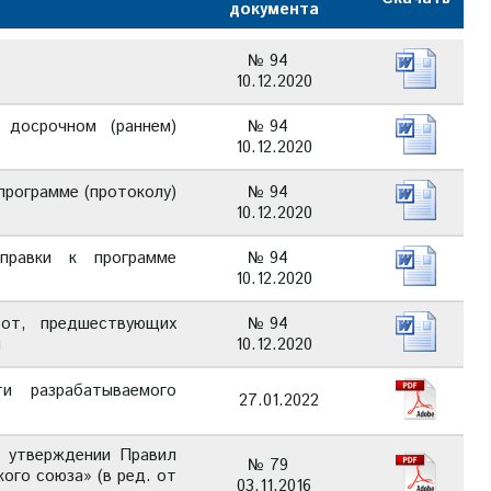
документа
№ 94
10.12.2020
 досрочном (раннем)
№ 94
10.12.2020
рограмме (протоколу)
№ 94
10.12.2020
правки к программе
№ 94
10.12.2020
бот, предшествующих
№ 94
й
10.12.2020
и разрабатываемого
27.01.2022
б утверждении Правил
№ 79
ого союза» (в ред. от
03.11.2016