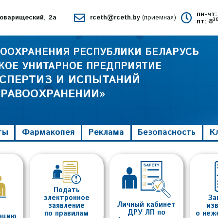
пн-чт:
 Товарищеский, 2а
rceth@rceth.by
(приемная)
3
пт: 8
ООХРАНЕНИЯ РЕСПУБЛИКИ БЕЛАРУСЬ
КОЕ УНИТАРНОЕ ПРЕДПРИЯТИЕ
КСПЕРТИЗ И ИСПЫТАНИЙ
ДРАВООХРАНЕНИИ»
ты
Фармакопея
Реклама
Безопасность
К
Подать
электронное
За
Личный кабинет
заявление
из
ДРУ ЛП по
по правилам
о неж
тацию