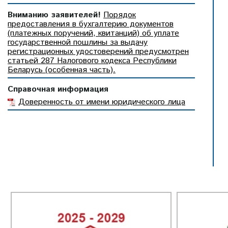
Вниманию заявителей!
Порядок
предоставления в бухгалтерию документов
(платежных поручений, квитанций) об уплате
государственной пошлины за выдачу
регистрационных удостоверений предусмотрен
статьей 287 Налогового кодекса Республики
Беларусь (особенная часть).
Справочная информация
Доверенность от имени юридического лица