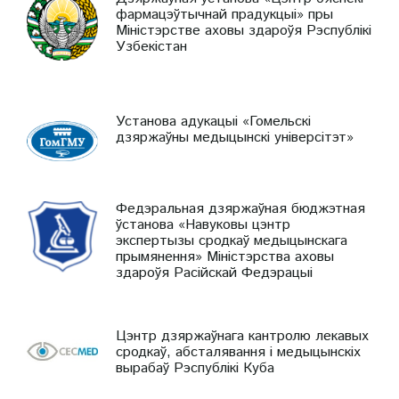
фармацэўтычнай прадукцыі» пры
Міністэрстве аховы здароўя Рэспублікі
Узбекістан
Установа адукацыі «Гомельскі
дзяржаўны медыцынскі універсітэт»
Федэральная дзяржаўная бюджэтная
ўстанова «Навуковы цэнтр
экспертызы сродкаў медыцынскага
прымянення» Міністэрства аховы
здароўя Расійскай Федэрацыі
Цэнтр дзяржаўнага кантролю лекавых
сродкаў, абсталявання і медыцынскіх
вырабаў Рэспублікі Куба