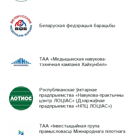
Беларуская федэрацыя барацьбы
ТАА «Медыцынская навукова-
тэхнічная кампанія Хайхунбел»
Рэспубліканскае ўнітарнае
прадпрыемства «Навукова-практычны
цэнтр ЛОЦІАС» (Дзяржаўнае
прадпрыемства «НПЦ ЛОЦІАС»)
ТАА «Інвестыцыйная група
прамысловасці Міжнароднага пілотнага