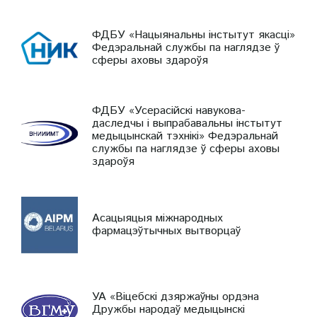
ФДБУ «Нацыянальны інстытут якасці»
Федэральнай службы па наглядзе ў
сферы аховы здароўя
ФДБУ «Усерасійскі навукова-
даследчы і выпрабавальны інстытут
медыцынскай тэхнікі» Федэральнай
службы па наглядзе ў сферы аховы
здароўя
Асацыяцыя міжнародных
фармацэўтычных вытворцаў
УА «Віцебскі дзяржаўны ордэна
Дружбы народаў медыцынскі