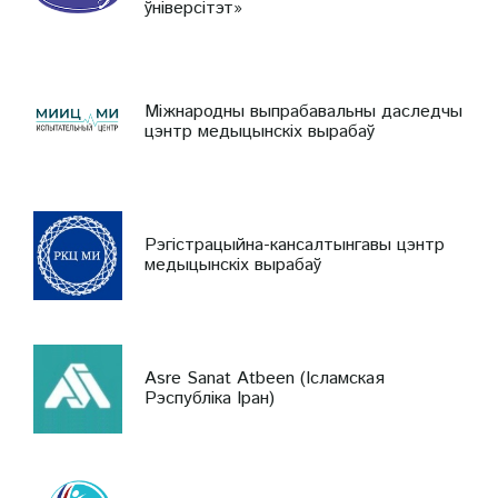
ўніверсітэт»
Міжнародны выпрабавальны даследчы
цэнтр медыцынскіх вырабаў
Рэгістрацыйна-кансалтынгавы цэнтр
медыцынскіх вырабаў
Asre Sanat Atbeen (Ісламская
Рэспубліка Іран)