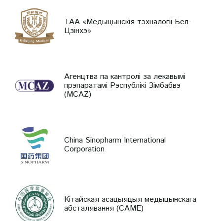
ТАА «Медыцынскія тэхналогіі Бел-
Цзінхэ»
Агенцтва па кантролі за лекавымі
прэпаратамі Рэспублікі Зімбабвэ
(MCAZ)
China Sinopharm International
Corporation
Кітайская асацыяцыя медыцынскага
абсталявання (CAME)