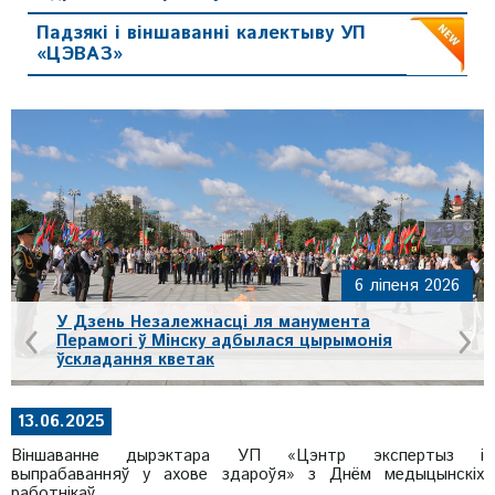
Падзякі і віншаванні калектыву УП
«ЦЭВАЗ»
6 ліпеня 2026
‹
›
У Дзень Незалежнасці ля манумента
Перамогі ў Мінску адбылася цырымонія
ўскладання кветак
13.06.2025
Віншаванне дырэктара УП «Цэнтр экспертыз і
выпрабаванняў у ахове здароўя» з Днём медыцынскіх
работнікаў