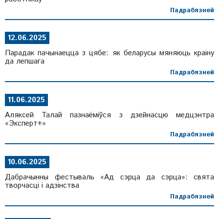
Падрабязней
12.06.2025
Парадак пачынаецца з цябе: як беларусы мяняюць краіну
да лепшага
Падрабязней
11.06.2025
Аляксей Талай пазнаёміўся з дзейнасцю медцэнтра
«Эксперт+»
Падрабязней
10.06.2025
Дабрачынны фестываль «Ад сэрца да сэрца»: свята
творчасці і адзінства
Падрабязней