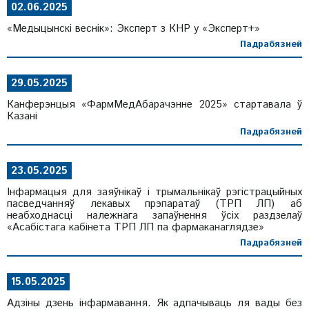
02.06.2025
«Медыцынскі веснік»: Эксперт з КНР у «Эксперт+»
Падрабязней
29.05.2025
Канферэнцыя «ФармМедАбарачэнне 2025» стартавала ў
Казані
Падрабязней
23.05.2025
Інфармацыя для заяўнікаў і трымальнікаў рэгістрацыйных
пасведчанняў лекавых прэпаратаў (ТРП ЛП) аб
неабходнасці належнага запаўнення ўсіх раздзелаў
«Асабістага кабінета ТРП ЛП па фармаканаглядзе»
Падрабязней
15.05.2025
Адзіны дзень інфармавання. Як адпачываць ля вады без