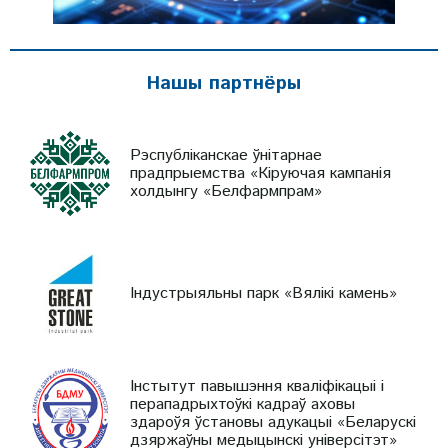
Нашы партнёры
Рэспубліканскае ўнітарнае
прадпрыемства «Кіруючая кампанія
холдынгу «Белфармпрам»
Індустрыяльны парк «Вялікі камень»
Інстытут павышэння кваліфікацыі і
перападрыхтоўкі кадраў аховы
здароўя ўстановы адукацыі «Беларускі
дзяржаўны медыцынскі універсітэт»