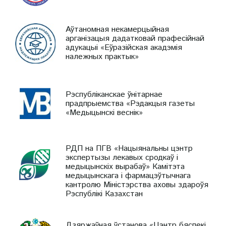
Аўтаномная некамерцыйная
арганізацыя дадатковай прафесійнай
адукацыі «Еўразійская акадэмія
належных практык»
Рэспубліканскае ўнітарнае
прадпрыемства «Рэдакцыя газеты
«Медыцынскі веснік»
РДП на ПГВ «Нацыянальны цэнтр
экспертызы лекавых сродкаў і
медыцынскіх вырабаў» Камітэта
медыцынскага і фармацэўтычнага
кантролю Міністэрства аховы здароўя
Рэспублікі Казахстан
Дзяржаўная ўстанова «Цэнтр бяспекі