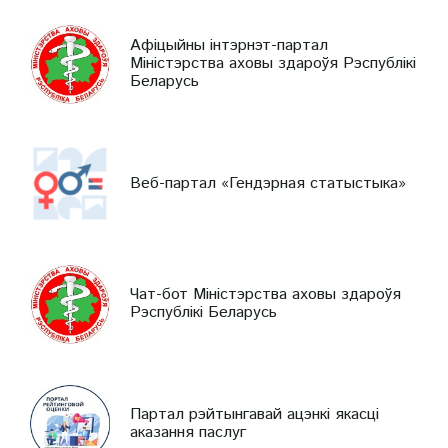
Афіцыйны інтэрнэт-партал
Міністэрства аховы здароўя Рэспублікі
Беларусь
Веб-партал «Гендэрная статыстыка»
Чат-бот Міністэрства аховы здароўя
Рэспублікі Беларусь
Партал рэйтынгавай ацэнкі якасці
аказання паслуг