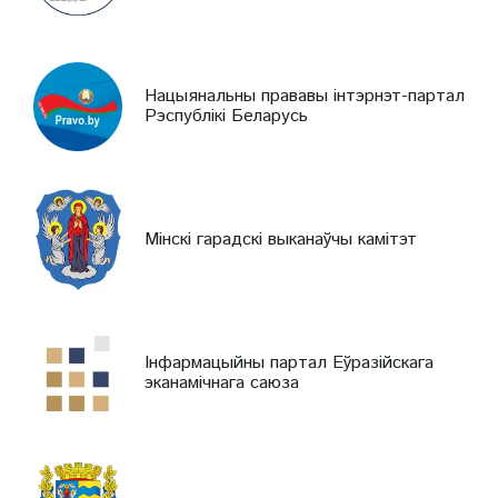
Нацыянальны прававы інтэрнэт-партал
Рэспублікі Беларусь
Мінскі гарадскі выканаўчы камітэт
Інфармацыйны партал Еўразійскага
эканамічнага саюза