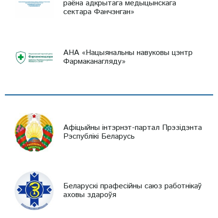
раёна адкрытага медыцынскага
сектара Фанчэнган»
АНА «Нацыянальны навуковы цэнтр
Фармаканагляду»
Афіцыйны інтэрнэт-партал Прэзідэнта
Рэспублікі Беларусь
Беларускі прафесійны саюз работнікаў
аховы здароўя