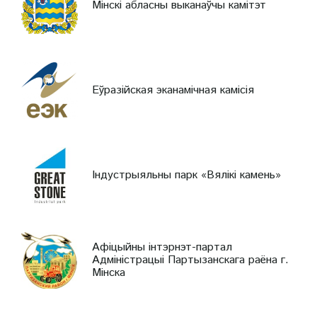
Мінскі абласны выканаўчы камітэт
Еўразійская эканамічная камісія
Індустрыяльны парк «Вялікі камень»
Афіцыйны інтэрнэт-партал
Адміністрацыі Партызанскага раёна г.
Мінска