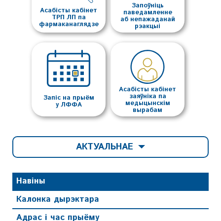
Запоўніць
Асабісты кабінет
паведамленне
ТРП ЛП па
аб непажаданай
фармаканаглядзе
рэакцыі
Асабісты кабінет
заяўніка па
Запіс на прыём
медыцынскім
у ЛФФА
вырабам
АКТУАЛЬНАЕ
Навіны
Калонка дырэктара
Адрас і час прыёму