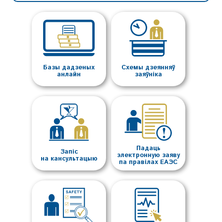
Базы дадзеных
Схемы дзеянняў
анлайн
заяўніка
Падаць
Запіс
электронную заяву
на кансультацыю
па правілах ЕАЭС