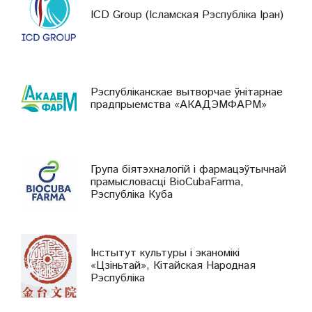
ICD Group (Ісламская Рэспубліка Іран)
Рэспубліканскае вытворчае ўнітарнае
прадпрыемства «АКАДЭМФАРМ»
Група біятэхналогій і фармацэўтычнай
прамысловасці BioCubaFarma,
Рэспубліка Куба
Інстытут культуры і эканомікі
«Цзіньтай», Кітайская Народная
Рэспубліка