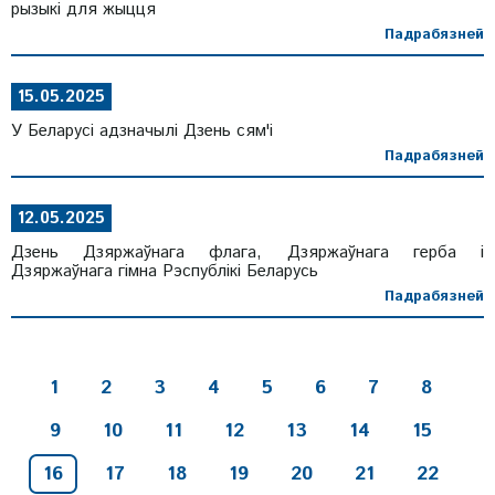
рызыкі для жыцця
Падрабязней
15.05.2025
У Беларусі адзначылі Дзень сям'і
Падрабязней
12.05.2025
Дзень Дзяржаўнага флага, Дзяржаўнага герба і
Дзяржаўнага гімна Рэспублікі Беларусь
Падрабязней
1
2
3
4
5
6
7
8
9
10
11
12
13
14
15
16
17
18
19
20
21
22