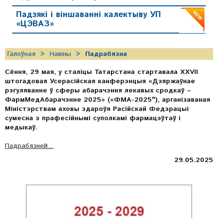
Падзякі і віншаванні калектыву УП
«ЦЭВАЗ»
Галоўная
Навіны
Падрабязна
Сёння, 29 мая, у сталіцы Татарстана стартавала XXVII
штогадовая Усерасійская канферэнцыя «Дзяржаўнае
рэгуляванне ў сферы абарачэння лекавых сродкаў –
ФармМедАбарачэнне 2025» («ФМА-2025"), арганізаваная
Міністэрствам аховы здароўя Расійскай Федэрацыі
сумесна з прафесійнымі суполкамі фармацэўтаў і
медыкаў.
Падрабязней...
29.05.2025