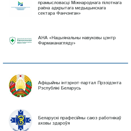
прамысловасці Міжнароднага пілотнага
раёна адкрытага медыцынскага
сектара Фанчэнган»
АНА «Нацыянальны навуковы цэнтр
Фармаканагляду»
Афіцыйны інтэрнэт-партал Прэзідэнта
Рэспублікі Беларусь
Беларускі прафесійны саюз работнікаў
аховы здароўя