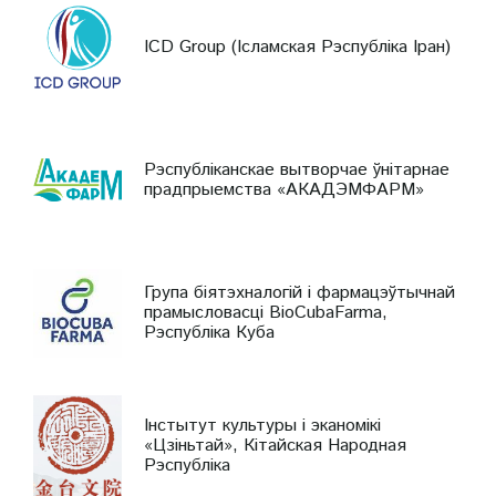
ICD Group (Ісламская Рэспубліка Іран)
Рэспубліканскае вытворчае ўнітарнае
прадпрыемства «АКАДЭМФАРМ»
Група біятэхналогій і фармацэўтычнай
прамысловасці BioCubaFarma,
Рэспубліка Куба
Інстытут культуры і эканомікі
«Цзіньтай», Кітайская Народная
Рэспубліка