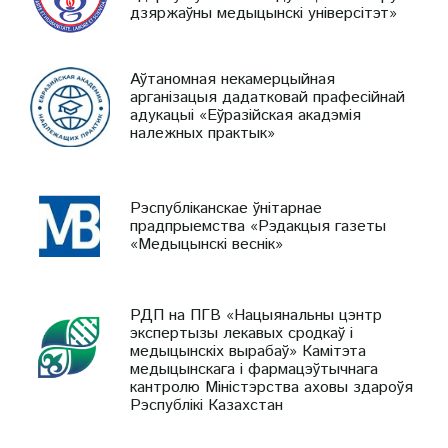
дзяржаўны медыцынскі універсітэт»
Аўтаномная некамерцыйная
арганізацыя дадатковай прафесійнай
адукацыі «Еўразійская акадэмія
належных практык»
Рэспубліканскае ўнітарнае
прадпрыемства «Рэдакцыя газеты
«Медыцынскі веснік»
РДП на ПГВ «Нацыянальны цэнтр
экспертызы лекавых сродкаў і
медыцынскіх вырабаў» Камітэта
медыцынскага і фармацэўтычнага
кантролю Міністэрства аховы здароўя
Рэспублікі Казахстан