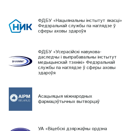
ФДБУ «Нацыянальны інстытут якасці»
Федэральнай службы па наглядзе ў
сферы аховы здароўя
ФДБУ «Усерасійскі навукова-
даследчы і выпрабавальны інстытут
медыцынскай тэхнікі» Федэральнай
службы па наглядзе ў сферы аховы
здароўя
Асацыяцыя міжнародных
фармацэўтычных вытворцаў
УА «Віцебскі дзяржаўны ордэна