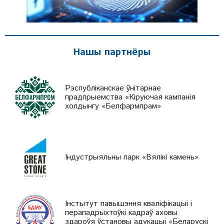
Нашы партнёры
Рэспубліканскае ўнітарнае
прадпрыемства «Кіруючая кампанія
холдынгу «Белфармпрам»
Індустрыяльны парк «Вялікі камень»
Інстытут павышэння кваліфікацыі і
перападрыхтоўкі кадраў аховы
здароўя ўстановы адукацыі «Беларускі