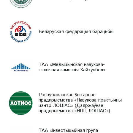
Беларуская федэрацыя барацьбы
ТАА «Медыцынская навукова-
тэхнічная кампанія Хайхунбел»
Рэспубліканскае ўнітарнае
прадпрыемства «Навукова-практычны
цэнтр ЛОЦІАС» (Дзяржаўнае
прадпрыемства «НПЦ ЛОЦІАС»)
ТАА «Інвестыцыйная група