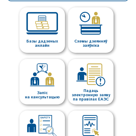
Базы дадзеных
Схемы дзеянняў
анлайн
заяўніка
Падаць
Запіс
электронную заяву
на кансультацыю
па правілах ЕАЭС