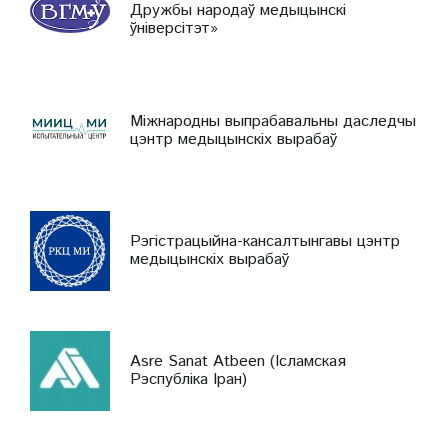
Дружбы народаў медыцынскі
ўніверсітэт»
Міжнародны выпрабавальны даследчы
цэнтр медыцынскіх вырабаў
Рэгістрацыйна-кансалтынгавы цэнтр
медыцынскіх вырабаў
Asre Sanat Atbeen (Ісламская
Рэспубліка Іран)