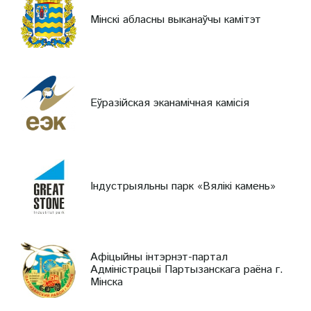
Мінскі абласны выканаўчы камітэт
Еўразійская эканамічная камісія
Індустрыяльны парк «Вялікі камень»
Афіцыйны інтэрнэт-партал
Адміністрацыі Партызанскага раёна г.
Мінска