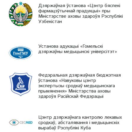
Дзяржаўная ўстанова «Цэнтр бяспекі
фармацэўтычнай прадукцыі» пры
Міністэрстве аховы здароўя Рэспублікі
Узбекістан
Установа адукацыі «Гомельскі
дзяржаўны медыцынскі універсітэт»
Федэральная дзяржаўная бюджэтная
ўстанова «Навуковы цэнтр
экспертызы сродкаў медыцынскага
прымянення» Міністэрства аховы
здароўя Расійскай Федэрацыі
Цэнтр дзяржаўнага кантролю лекавых
сродкаў, абсталявання і медыцынскіх
вырабаў Рэспублікі Куба