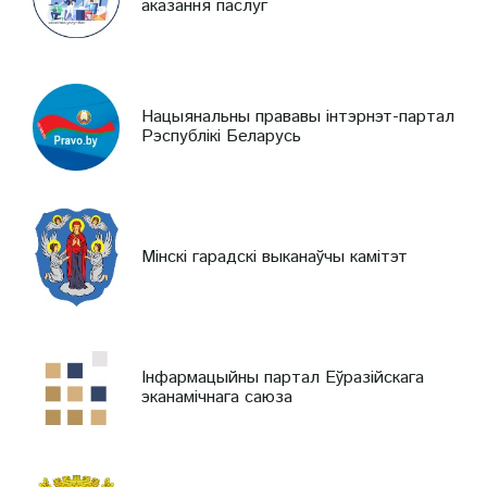
аказання паслуг
Нацыянальны прававы інтэрнэт-партал
Рэспублікі Беларусь
Мінскі гарадскі выканаўчы камітэт
Інфармацыйны партал Еўразійскага
эканамічнага саюза