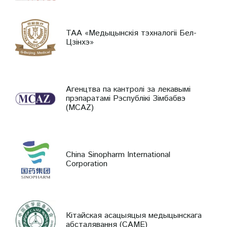
ТАА «Медыцынскія тэхналогіі Бел-
Цзінхэ»
Агенцтва па кантролі за лекавымі
прэпаратамі Рэспублікі Зімбабвэ
(MCAZ)
China Sinopharm International
Corporation
Кітайская асацыяцыя медыцынскага
абсталявання (CAME)