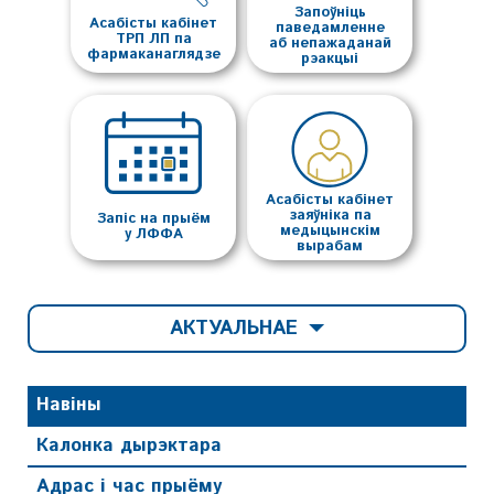
Запоўніць
Асабісты кабінет
паведамленне
ТРП ЛП па
аб непажаданай
фармаканаглядзе
рэакцыі
Асабісты кабінет
заяўніка па
Запіс на прыём
медыцынскім
у ЛФФА
вырабам
АКТУАЛЬНАЕ
Навіны
Калонка дырэктара
Адрас і час прыёму