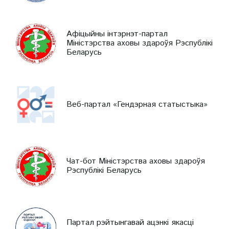
Афіцыйны інтэрнэт-партал
Міністэрства аховы здароўя Рэспублікі
Беларусь
Веб-партал «Гендэрная статыстыка»
Чат-бот Міністэрства аховы здароўя
Рэспублікі Беларусь
Партал рэйтынгавай ацэнкі якасці