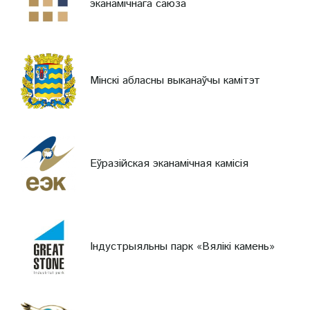
эканамічнага саюза
Мінскі абласны выканаўчы камітэт
Еўразійская эканамічная камісія
Індустрыяльны парк «Вялікі камень»