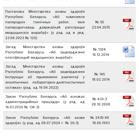
Пастанова Міністэрства аховы здароўя
Рэспублікі Беларусь «Аб комплексе
папярэдніх тэхнічных работ, якія
№ 55
папярэднічаюць дзяржаўнай рэгістрацыі
23.04.2015
медыцынскіх вырабаў» (у рэд. ад в ред.
23.08.2023 № 120)
Загад Міністэрства аховы здароўя
№ 1324
Рэспублікі Беларусь «Аб зацвярджэнні
16.12.2014
класіфікацый медыцынскіх вырабаў»
Загад Міністэрства аховы здароўя
Рэспублікі Беларусь «Аб зацвярджэнні
№ 145
Інструкцыі аб прымяненні рэагентаў у
18.02.2014
аналітычных лабараторна-дыягнастычных
сістэмах» (рэд. ад 19.04.2022)
Закон Рэспублікі Беларусь «Аб асновах
№ 433-З
адміністрацыйных працэдур» (у рэд. ад
28.10.2008
16.03.2026 № 134-З)
Закон Рэспублікі Беларусь «Аб ахове
№ 2435-XII
здароўя» (у рэд. ад 08.07.2024 г. № 26-З)
18.06.1993