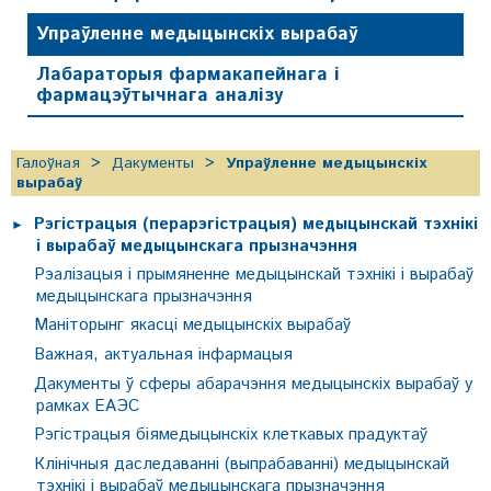
Упраўленне медыцынскіх вырабаў
Лабараторыя фармакапейнага і
фармацэўтычнага аналізу
Галоўная
Дакументы
Упраўленне медыцынскіх
вырабаў
Рэгістрацыя (перарэгістрацыя) медыцынскай тэхнікі
і вырабаў медыцынскага прызначэння
Рэалiзацыя i прымяненне медыцынскай тэхнікі і вырабаў
медыцынскага прызначэння
Маніторынг якасці медыцынскіх вырабаў
Важная, актуальная інфармацыя
Дакументы ў сферы абарачэння медыцынскіх вырабаў у
рамках ЕАЭС
Рэгістрацыя біямедыцынскіх клеткавых прадуктаў
Клінічныя даследаванні (выпрабаванні) медыцынскай
тэхнікі і вырабаў медыцынскага прызначэння