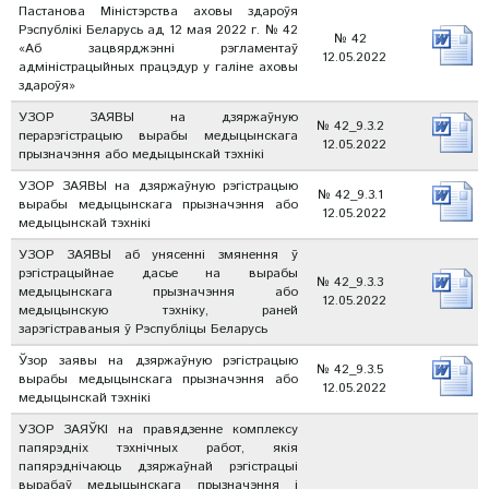
Пастанова Міністэрства аховы здароўя
Рэспублікі Беларусь ад 12 мая 2022 г. № 42
№ 42
«Аб зацвярджэнні рэгламентаў
12.05.2022
адміністрацыйных працэдур у галіне аховы
здароўя»
УЗОР ЗАЯВЫ на дзяржаўную
№ 42_9.3.2
перарэгістрацыю вырабы медыцынскага
12.05.2022
прызначэння або медыцынскай тэхнікі
УЗОР ЗАЯВЫ на дзяржаўную рэгістрацыю
№ 42_9.3.1
вырабы медыцынскага прызначэння або
12.05.2022
медыцынскай тэхнікі
УЗОР ЗАЯВЫ аб унясенні змянення ў
рэгістрацыйнае дасье на вырабы
№ 42_9.3.3
медыцынскага прызначэння або
12.05.2022
медыцынскую тэхніку, раней
зарэгістраваныя ў Рэспубліцы Беларусь
Ўзор заявы на дзяржаўную рэгістрацыю
№ 42_9.3.5
вырабы медыцынскага прызначэння або
12.05.2022
медыцынскай тэхнікі
УЗОР ЗАЯЎКІ на правядзенне комплексу
папярэдніх тэхнічных работ, якія
папярэднічаюць дзяржаўнай рэгістрацыі
вырабаў медыцынскага прызначэння і