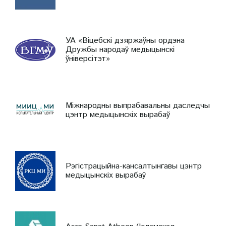
УА «Віцебскі дзяржаўны ордэна
Дружбы народаў медыцынскі
ўніверсітэт»
Міжнародны выпрабавальны даследчы
цэнтр медыцынскіх вырабаў
Рэгістрацыйна-кансалтынгавы цэнтр
медыцынскіх вырабаў