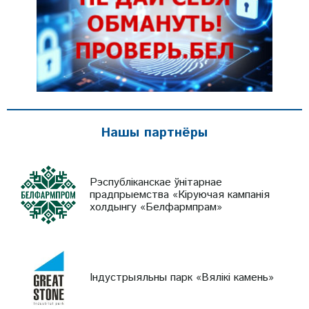
Нашы партнёры
Рэспубліканскае ўнітарнае
прадпрыемства «Кіруючая кампанія
холдынгу «Белфармпрам»
Індустрыяльны парк «Вялікі камень»