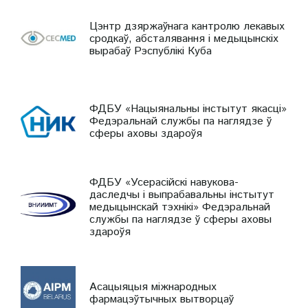
Цэнтр дзяржаўнага кантролю лекавых
сродкаў, абсталявання і медыцынскіх
вырабаў Рэспублікі Куба
ФДБУ «Нацыянальны інстытут якасці»
Федэральнай службы па наглядзе ў
сферы аховы здароўя
ФДБУ «Усерасійскі навукова-
даследчы і выпрабавальны інстытут
медыцынскай тэхнікі» Федэральнай
службы па наглядзе ў сферы аховы
здароўя
Асацыяцыя міжнародных
фармацэўтычных вытворцаў