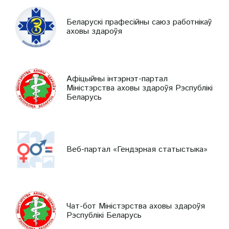
Беларускі прафесійны саюз работнікаў
аховы здароўя
Афіцыйны інтэрнэт-партал
Міністэрства аховы здароўя Рэспублікі
Беларусь
Веб-партал «Гендэрная статыстыка»
Чат-бот Міністэрства аховы здароўя
Рэспублікі Беларусь