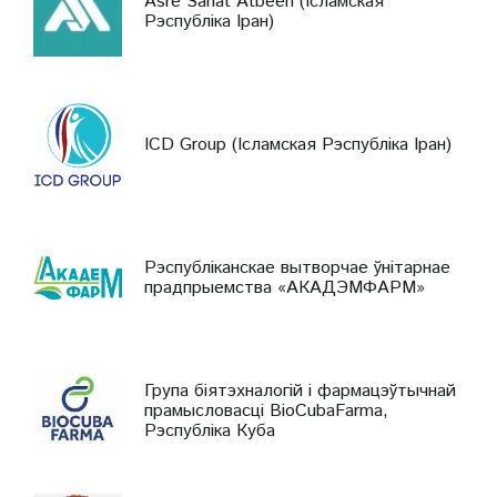
Asre Sanat Atbeen (Ісламская
Рэспубліка Іран)
ICD Group (Ісламская Рэспубліка Іран)
Рэспубліканскае вытворчае ўнітарнае
прадпрыемства «АКАДЭМФАРМ»
Група біятэхналогій і фармацэўтычнай
прамысловасці BioCubaFarma,
Рэспубліка Куба