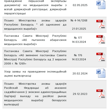
правядзенне першаснай экспертызы
дакументаў на медыцынскія вырабы з
02.05.2025
мэтай дзяржаўнай рэгістрацыі, дзяржаўнай
перарэгістрацыі
Пісьмо Міністэрства аховы здароўя
№ 4-14/1268
Рэспублікі Беларусь " аб аднясенні да
медыцынскіх вырабаў»
21.01.2025
Пастанова Савета Міністраў Рэспублікі
№ 177
Беларусь «Аб пытаннях абарачэння
14.03.2024
медыцынскіх вырабаў»
Пастанова Савета Міністраў Рэспублікі
Беларусь «Аб змяненні пастановы Савета
№ 176
Міністраў Рэспублікі Беларусь ад 2 верасня
14.03.2024
2008 г. № 1269»
Узор заявы на правядзенне інспекцыйнай
20.02.2024
ацэнкі вытворчасці
Пісьмо Міністэрства аховы здароўя
Расійскай Федэрацыі аб аказанні
садзейнічання ў зніжэнні адміністрацыйных
29.12.2023
бар'ераў выхаду на расійскі рынак
медыцынскіх вырабаў беларускіх
вытворцаў