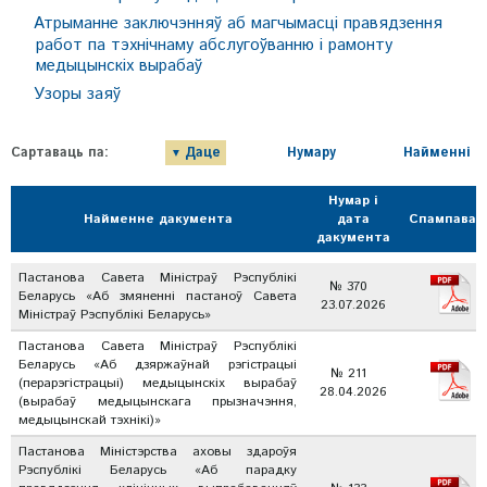
Атрыманне заключэнняў аб магчымасці правядзення
работ па тэхнічнаму абслугоўванню і рамонту
медыцынскіх вырабаў
Узоры заяў
Сартаваць па:
Даце
Нумару
Найменні
Нумар і
Найменне дакумента
дата
Спампавац
дакумента
Пастанова Савета Міністраў Рэспублікі
№ 370
Беларусь «Аб змяненні пастаноў Савета
23.07.2026
Міністраў Рэспублікі Беларусь»
Пастанова Савета Міністраў Рэспублікі
Беларусь «Аб дзяржаўнай рэгістрацыі
№ 211
(перарэгістрацыі) медыцынскіх вырабаў
28.04.2026
(вырабаў медыцынскага прызначэння,
медыцынскай тэхнікі)»
Пастанова Міністэрства аховы здароўя
Рэспублікі Беларусь «Аб парадку