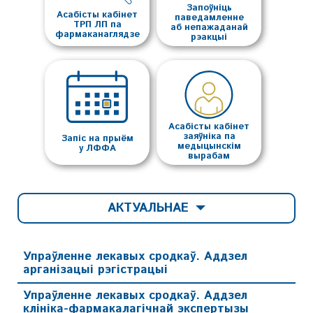
Запоўніць
Асабісты кабінет
паведамленне
ТРП ЛП па
аб непажаданай
фармаканаглядзе
рэакцыі
Асабісты кабінет
заяўніка па
Запіс на прыём
медыцынскім
у ЛФФА
вырабам
АКТУАЛЬНАЕ
Упраўленне лекавых сродкаў. Аддзел
арганізацыі рэгістрацыі
Упраўленне лекавых сродкаў. Аддзел
клініка-фармакалагічнай экспертызы