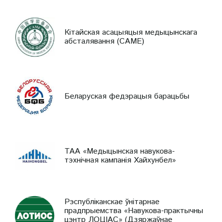
Кітайская асацыяцыя медыцынскага
абсталявання (CAME)
Беларуская федэрацыя барацьбы
ТАА «Медыцынская навукова-
тэхнічная кампанія Хайхунбел»
Рэспубліканскае ўнітарнае
прадпрыемства «Навукова-практычны
цэнтр ЛОЦІАС» (Дзяржаўнае