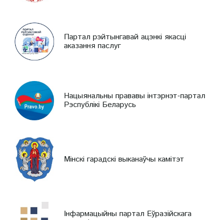
Партал рэйтынгавай ацэнкі якасці
аказання паслуг
Нацыянальны прававы інтэрнэт-партал
Рэспублікі Беларусь
Мінскі гарадскі выканаўчы камітэт
Інфармацыйны партал Еўразійскага