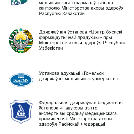
медыцынскага і фармацэўтычнага
кантролю Міністэрства аховы здароўя
Рэспублікі Казахстан
Дзяржаўная ўстанова «Цэнтр бяспекі
фармацэўтычнай прадукцыі» пры
Міністэрстве аховы здароўя Рэспублікі
Узбекістан
Установа адукацыі «Гомельскі
дзяржаўны медыцынскі універсітэт»
Федэральная дзяржаўная бюджэтная
ўстанова «Навуковы цэнтр
экспертызы сродкаў медыцынскага
прымянення» Міністэрства аховы
здароўя Расійскай Федэрацыі