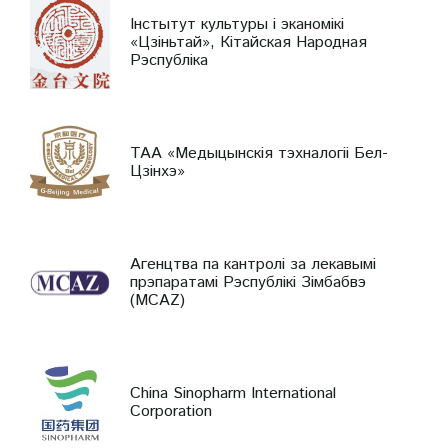
Інстытут культуры і эканомікі
«Цзіньтай», Кітайская Народная
Рэспубліка
ТАА «Медыцынскія тэхналогіі Бел-
Цзінхэ»
Агенцтва па кантролі за лекавымі
прэпаратамі Рэспублікі Зімбабвэ
(MCAZ)
China Sinopharm International
Corporation