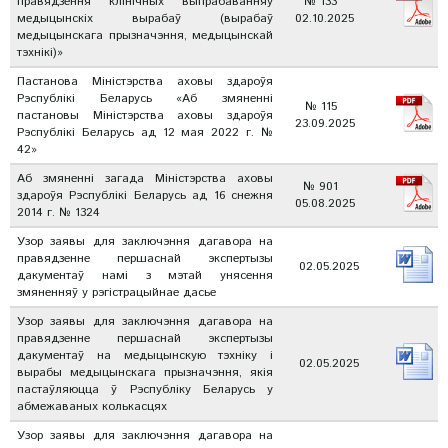
правядзення клінічных выпрабаванняў
№ 133
медыцынскіх вырабаў (вырабаў
02.10.2025
медыцынскага прызначэння, медыцынскай
тэхнікі)»
Пастанова Міністэрства аховы здароўя
Рэспублікі Беларусь «Аб змяненні
№ 115
пастановы Міністэрства аховы здароўя
23.09.2025
Рэспублікі Беларусь ад 12 мая 2022 г. №
42»
Аб змяненні загада Міністэрства аховы
№ 901
здароўя Рэспублікі Беларусь ад 16 снежня
05.08.2025
2014 г. № 1324
Узор заявы для заключэння дагавора на
правядзенне першаснай экспертызы
02.05.2025
дакументаў намі з мэтай унясення
змяненняў у рэгістрацыйнае дасье
Узор заявы для заключэння дагавора на
правядзенне першаснай экспертызы
дакументаў на медыцынскую тэхніку і
02.05.2025
вырабы медыцынскага прызначэння, якія
пастаўляюцца ў Рэспубліку Беларусь у
абмежаваных колькасцях
Узор заявы для заключэння дагавора на