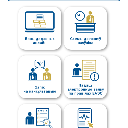
Базы дадзеных
Схемы дзеянняў
анлайн
заяўніка
Падаць
Запіс
электронную заяву
на кансультацыю
па правілах ЕАЭС