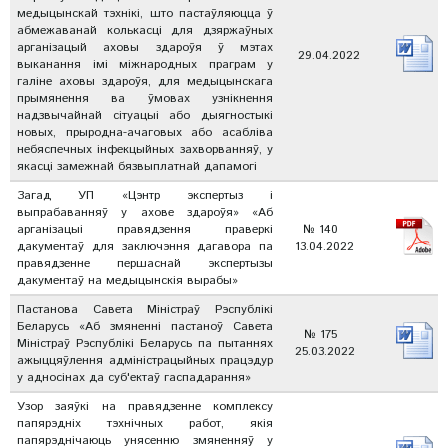
медыцынскай тэхнікі, што пастаўляюцца ў
абмежаванай колькасці для дзяржаўных
арганізацый аховы здароўя ў мэтах
29.04.2022
выканання імі міжнародных праграм у
галіне аховы здароўя, для медыцынскага
прымянення ва ўмовах узнікнення
надзвычайнай сітуацыі або дыягностыкі
новых, прыродна-ачаговых або асабліва
небяспечных інфекцыйных захворванняў, у
якасці замежнай бязвыплатнай дапамогі
Загад УП «Цэнтр экспертыз і
выпрабаванняў у ахове здароўя» «Аб
арганізацыі правядзення праверкі
№ 140
дакументаў для заключэння дагавора па
13.04.2022
правядзенне першаснай экспертызы
дакументаў на медыцынскія вырабы»
Пастанова Савета Міністраў Рэспублікі
Беларусь «Аб змяненні пастаноў Савета
№ 175
Міністраў Рэспублікі Беларусь па пытаннях
25.03.2022
ажыццяўлення адміністрацыйных працэдур
у адносінах да суб'ектаў гаспадарання»
Узор заяўкі на правядзенне комплексу
папярэдніх тэхнічных работ, якія
папярэднічаюць унясенню змяненняў у