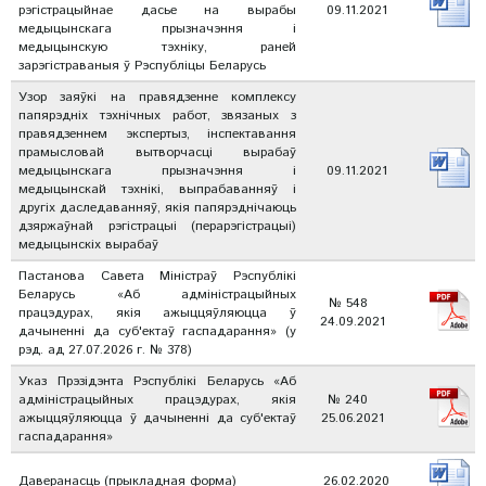
рэгістрацыйнае дасье на вырабы
09.11.2021
медыцынскага прызначэння і
медыцынскую тэхніку, раней
зарэгістраваныя ў Рэспубліцы Беларусь
Узор заяўкі на правядзенне комплексу
папярэдніх тэхнічных работ, звязаных з
правядзеннем экспертыз, інспектавання
прамысловай вытворчасці вырабаў
медыцынскага прызначэння і
09.11.2021
медыцынскай тэхнікі, выпрабаванняў і
другіх даследаванняў, якія папярэднічаюць
дзяржаўнай рэгістрацыі (перарэгістрацыі)
медыцынскіх вырабаў
Пастанова Савета Міністраў Рэспублікі
Беларусь «Аб адміністрацыйных
№ 548
працэдурах, якія ажыццяўляюцца ў
24.09.2021
дачыненні да суб'ектаў гаспадарання» (у
рэд. ад 27.07.2026 г. № 378)
Указ Прэзідэнта Рэспублікі Беларусь «Аб
адміністрацыйных працэдурах, якія
№ 240
ажыццяўляюцца ў дачыненні да суб'ектаў
25.06.2021
гаспадарання»
Даверанасць (прыкладная форма)
26.02.2020