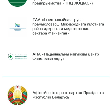
прадпрыемства «НПЦ ЛОЦІАС»)
ТАА «Інвестыцыйная група
прамысловасці Міжнароднага пілотнага
раёна адкрытага медыцынскага
сектара Фанчэнган»
АНА «Нацыянальны навуковы цэнтр
Фармаканагляду»
Афіцыйны інтэрнэт-партал Прэзідэнта
Рэспублікі Беларусь