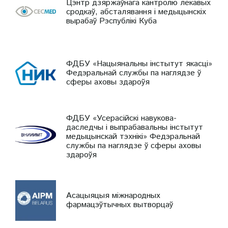
Цэнтр дзяржаўнага кантролю лекавых
сродкаў, абсталявання і медыцынскіх
вырабаў Рэспублікі Куба
ФДБУ «Нацыянальны інстытут якасці»
Федэральнай службы па наглядзе ў
сферы аховы здароўя
ФДБУ «Усерасійскі навукова-
даследчы і выпрабавальны інстытут
медыцынскай тэхнікі» Федэральнай
службы па наглядзе ў сферы аховы
здароўя
Асацыяцыя міжнародных
фармацэўтычных вытворцаў