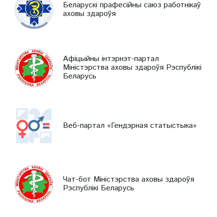
Беларускі прафесійны саюз работнікаў
аховы здароўя
Афіцыйны інтэрнэт-партал
Міністэрства аховы здароўя Рэспублікі
Беларусь
Веб-партал «Гендэрная статыстыка»
Чат-бот Міністэрства аховы здароўя
Рэспублікі Беларусь