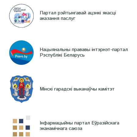
Партал рэйтынгавай ацэнкі якасці
аказання паслуг
Нацыянальны прававы інтэрнэт-партал
Рэспублікі Беларусь
Мінскі гарадскі выканаўчы камітэт
Інфармацыйны партал Еўразійскага
эканамічнага саюза