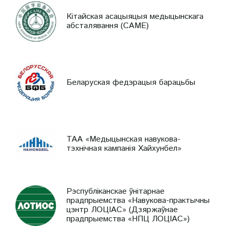
Кітайская асацыяцыя медыцынскага
абсталявання (CAME)
Беларуская федэрацыя барацьбы
ТАА «Медыцынская навукова-
тэхнічная кампанія Хайхунбел»
Рэспубліканскае ўнітарнае
прадпрыемства «Навукова-практычны
цэнтр ЛОЦІАС» (Дзяржаўнае
прадпрыемства «НПЦ ЛОЦІАС»)