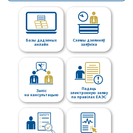
Базы дадзеных
Схемы дзеянняў
анлайн
заяўніка
Падаць
Запіс
электронную заяву
на кансультацыю
па правілах ЕАЭС