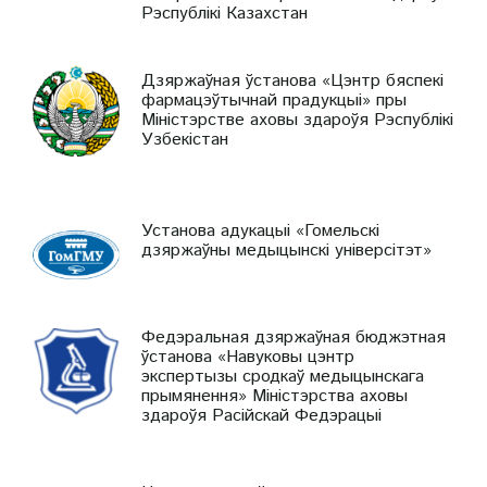
Рэспублікі Казахстан
Дзяржаўная ўстанова «Цэнтр бяспекі
фармацэўтычнай прадукцыі» пры
Міністэрстве аховы здароўя Рэспублікі
Узбекістан
Установа адукацыі «Гомельскі
дзяржаўны медыцынскі універсітэт»
Федэральная дзяржаўная бюджэтная
ўстанова «Навуковы цэнтр
экспертызы сродкаў медыцынскага
прымянення» Міністэрства аховы
здароўя Расійскай Федэрацыі