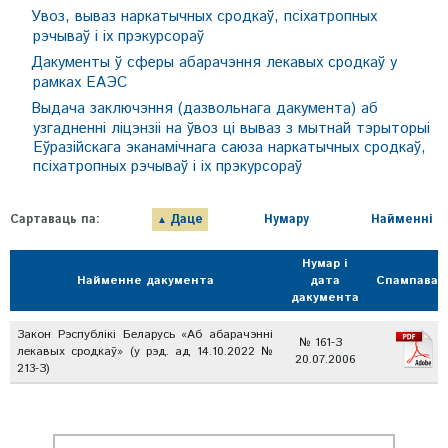
Увоз, вываз наркатычных сродкаў, псіхатропных
рэчываў і іх прэкурсораў
Дакументы ў сферы абарачэння лекавых сродкаў у
рамках ЕАЭС
Выдача заключэння (дазвольнага дакумента) аб
узгадненні ліцэнзіі на ўвоз ці вываз з мытнай тэрыторыі
Еўразійскага эканамічнага саюза наркатычных сродкаў,
псіхатропных рэчываў і іх прэкурсораў
Сартаваць па:
Даце
Нумару
Найменні
Нумар і
Найменне дакумента
дата
Спампавац
дакумента
Закон Рэспублікі Беларусь «Аб абарачэнні
№ 161-З
лекавых сродкаў» (у рэд. ад 14.10.2022 №
20.07.2006
213-З)