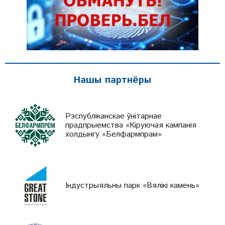
Нашы партнёры
Рэспубліканскае ўнітарнае
прадпрыемства «Кіруючая кампанія
холдынгу «Белфармпрам»
Індустрыяльны парк «Вялікі камень»