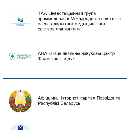
ТАА «Інвестыцыйная група
прамысловасці Міжнароднага пілотнага
раёна адкрытага медыцынскага
сектара Фанчэнган»
АНА «Нацыянальны навуковы цэнтр
Фармаканагляду»
Афіцыйны інтэрнэт-партал Прэзідэнта
Рэспублікі Беларусь