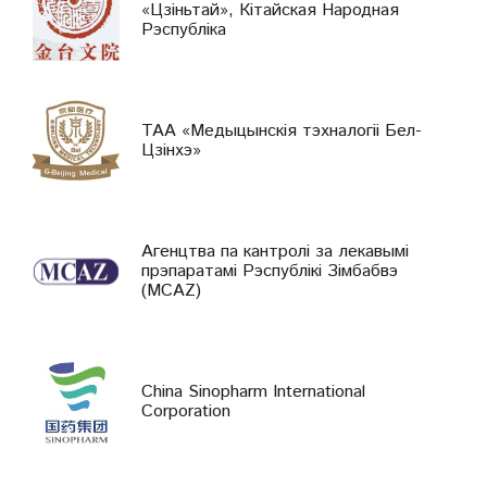
«Цзіньтай», Кітайская Народная
Рэспубліка
ТАА «Медыцынскія тэхналогіі Бел-
Цзінхэ»
Агенцтва па кантролі за лекавымі
прэпаратамі Рэспублікі Зімбабвэ
(MCAZ)
China Sinopharm International
Corporation