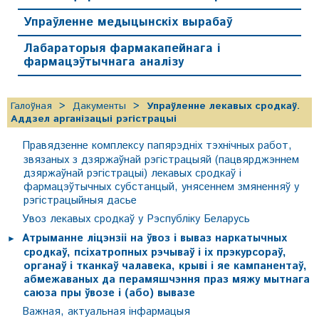
Упраўленне медыцынскіх вырабаў
Лабараторыя фармакапейнага і
фармацэўтычнага аналізу
Галоўная
Дакументы
Упраўленне лекавых сродкаў.
Аддзел арганізацыі рэгістрацыі
Правядзенне комплексу папярэдніх тэхнічных работ,
звязаных з дзяржаўнай рэгістрацыяй (пацвярджэннем
дзяржаўнай рэгістрацыі) лекавых сродкаў і
фармацэўтычных субстанцый, унясеннем змяненняў у
рэгістрацыйныя дасье
Увоз лекавых сродкаў у Рэспубліку Беларусь
Атрыманне ліцэнзіі на ўвоз і вываз наркатычных
сродкаў, псіхатропных рэчываў і іх прэкурсораў,
органаў і тканкаў чалавека, крыві і яе кампанентаў,
абмежаваных да перамяшчэння праз мяжу мытнага
саюза пры ўвозе і (або) вывазе
Важная, актуальная інфармацыя