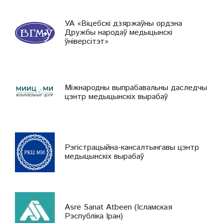
УА «Віцебскі дзяржаўны ордэна
Дружбы народаў медыцынскі
ўніверсітэт»
Міжнародны выпрабавальны даследчы
цэнтр медыцынскіх вырабаў
Рэгістрацыйна-кансалтынгавы цэнтр
медыцынскіх вырабаў
Asre Sanat Atbeen (Ісламская
Рэспубліка Іран)