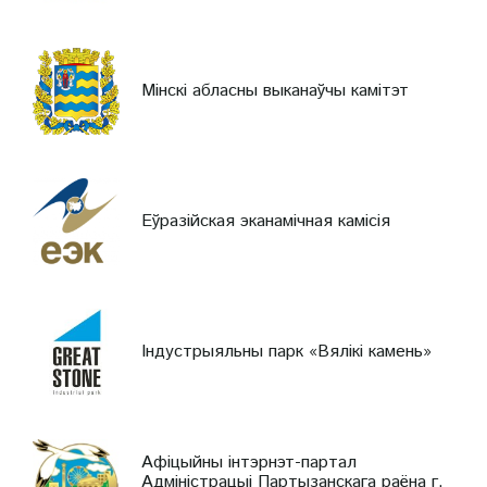
Мінскі абласны выканаўчы камітэт
Еўразійская эканамічная камісія
Індустрыяльны парк «Вялікі камень»
Афіцыйны інтэрнэт-партал
Адміністрацыі Партызанскага раёна г.