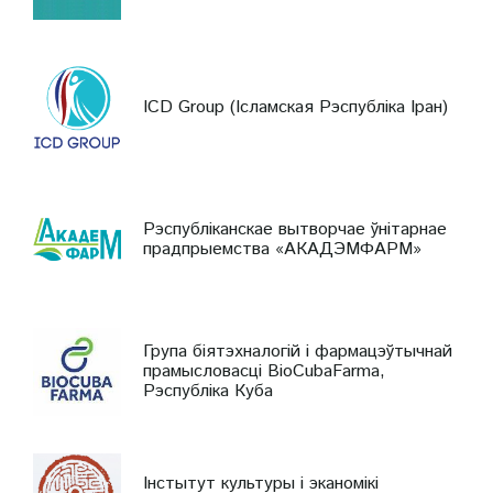
ICD Group (Ісламская Рэспубліка Іран)
Рэспубліканскае вытворчае ўнітарнае
прадпрыемства «АКАДЭМФАРМ»
Група біятэхналогій і фармацэўтычнай
прамысловасці BioCubaFarma,
Рэспубліка Куба
Інстытут культуры і эканомікі