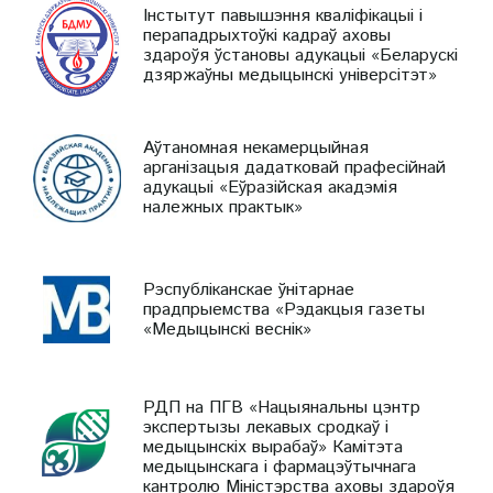
Інстытут павышэння кваліфікацыі і
перападрыхтоўкі кадраў аховы
здароўя ўстановы адукацыі «Беларускі
дзяржаўны медыцынскі універсітэт»
Аўтаномная некамерцыйная
арганізацыя дадатковай прафесійнай
адукацыі «Еўразійская акадэмія
належных практык»
Рэспубліканскае ўнітарнае
прадпрыемства «Рэдакцыя газеты
«Медыцынскі веснік»
РДП на ПГВ «Нацыянальны цэнтр
экспертызы лекавых сродкаў і
медыцынскіх вырабаў» Камітэта
медыцынскага і фармацэўтычнага
кантролю Міністэрства аховы здароўя