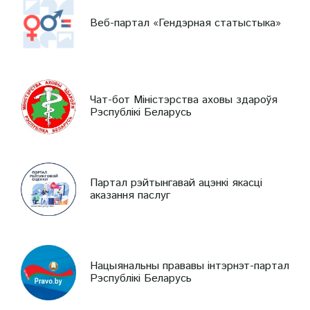
Веб-партал «Гендэрная статыстыка»
Чат-бот Міністэрства аховы здароўя
Рэспублікі Беларусь
Партал рэйтынгавай ацэнкі якасці
аказання паслуг
Нацыянальны прававы інтэрнэт-партал
Рэспублікі Беларусь