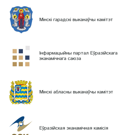
Мінскі гарадскі выканаўчы камітэт
Інфармацыйны партал Еўразійскага
эканамічнага саюза
Мінскі абласны выканаўчы камітэт
Еўразійская эканамічная камісія