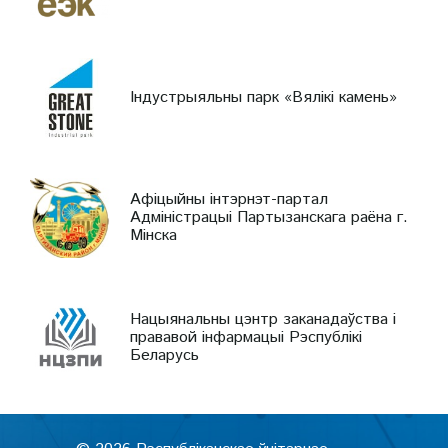
Індустрыяльны парк «Вялікі камень»
Афіцыйны інтэрнэт-партал
Адміністрацыі Партызанскага раёна г.
Мінска
Нацыянальны цэнтр заканадаўства і
прававой інфармацыі Рэспублікі
Беларусь