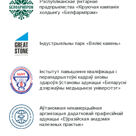
Рэспубліканскае ўнітарнае
прадпрыемства «Кіруючая кампанія
холдынгу «Белфармпрам»
Індустрыяльны парк «Вялікі камень»
Інстытут павышэння кваліфікацыі і
перападрыхтоўкі кадраў аховы
здароўя ўстановы адукацыі «Беларускі
дзяржаўны медыцынскі універсітэт»
Аўтаномная некамерцыйная
арганізацыя дадатковай прафесійнай
адукацыі «Еўразійская акадэмія
належных практык»