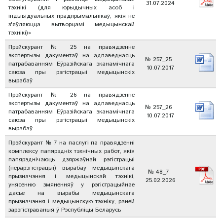
31.07.2024
тэхнікі (для юрыдычных асоб і
індывідуальных прадпрымальнікаў, якія не
з'яўляюцца вытворцамі медыцынскай
тэхнікі)»
Прэйскурант № 25 на правядзенне
экспертызы дакументаў на адпаведнасць
№ 257_25
патрабаванням Еўразійскага эканамічнага
10.07.2017
саюза пры рэгістрацыі медыцынскіх
вырабаў
Прэйскурант № 26 на правядзенне
экспертызы дакументаў на адпаведнасць
№ 257_26
патрабаванням Еўразійскага эканамічнага
10.07.2017
саюза пры рэгістрацыі медыцынскіх
вырабаў
Прэйскурант № 7 на паслугі па правядзенні
комплексу папярэдніх тэхнічных работ, якія
папярэднічаюць дзяржаўнай рэгістрацыі
(перарэгістрацыі) вырабаў медыцынскага
№ 48_7
прызначэння і медыцынскай тэхнікі,
25.02.2026
унясенню змяненняў у рэгістрацыйнае
дасье на вырабы медыцынскага
прызначэння і медыцынскую тэхніку, раней
зарэгістраваныя ў Рэспубліцы Беларусь