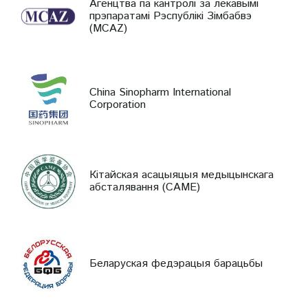
Агенцтва па кантролі за лекавымі
прэпаратамі Рэспублікі Зімбабвэ
(MCAZ)
China Sinopharm International
Corporation
Кітайская асацыяцыя медыцынскага
абсталявання (CAME)
Беларуская федэрацыя барацьбы