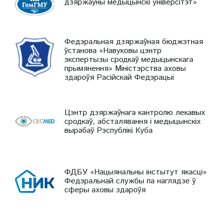
дзяржаўны медыцынскі універсітэт»
Федэральная дзяржаўная бюджэтная
ўстанова «Навуковы цэнтр
экспертызы сродкаў медыцынскага
прымянення» Міністэрства аховы
здароўя Расійскай Федэрацыі
Цэнтр дзяржаўнага кантролю лекавых
сродкаў, абсталявання і медыцынскіх
вырабаў Рэспублікі Куба
ФДБУ «Нацыянальны інстытут якасці»
Федэральнай службы па наглядзе ў
сферы аховы здароўя