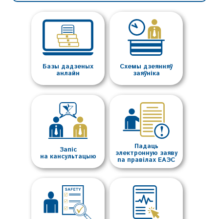
Базы дадзеных
Схемы дзеянняў
анлайн
заяўніка
Падаць
Запіс
электронную заяву
на кансультацыю
па правілах ЕАЭС