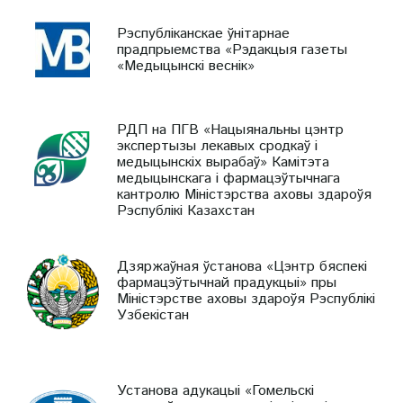
Рэспубліканскае ўнітарнае
прадпрыемства «Рэдакцыя газеты
«Медыцынскі веснік»
РДП на ПГВ «Нацыянальны цэнтр
экспертызы лекавых сродкаў і
медыцынскіх вырабаў» Камітэта
медыцынскага і фармацэўтычнага
кантролю Міністэрства аховы здароўя
Рэспублікі Казахстан
Дзяржаўная ўстанова «Цэнтр бяспекі
фармацэўтычнай прадукцыі» пры
Міністэрстве аховы здароўя Рэспублікі
Узбекістан
Установа адукацыі «Гомельскі