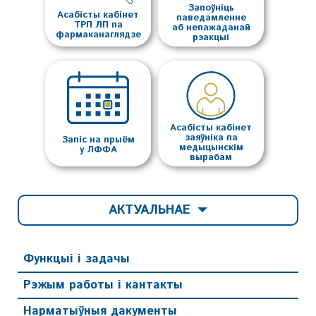
Запоўніць
Асабісты кабінет
паведамленне
ТРП ЛП па
аб непажаданай
фармаканаглядзе
рэакцыі
Асабісты кабінет
заяўніка па
Запіс на прыём
медыцынскім
у ЛФФА
вырабам
АКТУАЛЬНАЕ
Функцыі і задачы
Рэжым работы і кантакты
Нарматыўныя дакументы