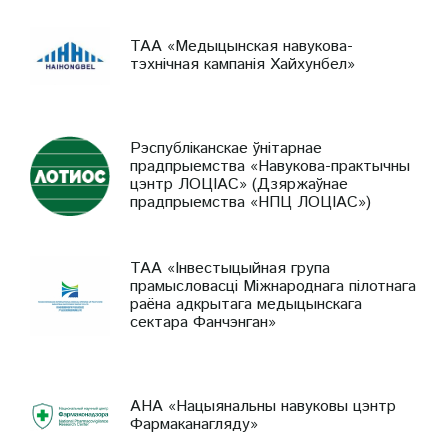
ТАА «Медыцынская навукова-
тэхнічная кампанія Хайхунбел»
Рэспубліканскае ўнітарнае
прадпрыемства «Навукова-практычны
цэнтр ЛОЦІАС» (Дзяржаўнае
прадпрыемства «НПЦ ЛОЦІАС»)
ТАА «Інвестыцыйная група
прамысловасці Міжнароднага пілотнага
раёна адкрытага медыцынскага
сектара Фанчэнган»
АНА «Нацыянальны навуковы цэнтр
Фармаканагляду»