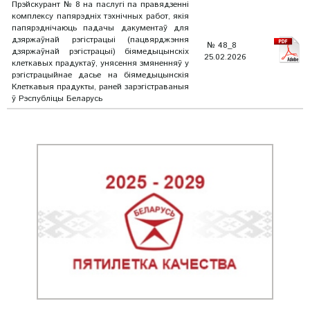
Прэйскурант № 8 на паслугі па правядзенні
комплексу папярэдніх тэхнічных работ, якія
папярэднічаюць падачы дакументаў для
дзяржаўнай рэгістрацыі (пацвярджэння
№ 48_8
дзяржаўнай рэгістрацыі) біямедыцынскіх
25.02.2026
клеткавых прадуктаў, унясення змяненняў у
рэгістрацыйнае дасье на біямедыцынскія
Клеткавыя прадукты, раней зарэгістраваныя
ў Рэспубліцы Беларусь