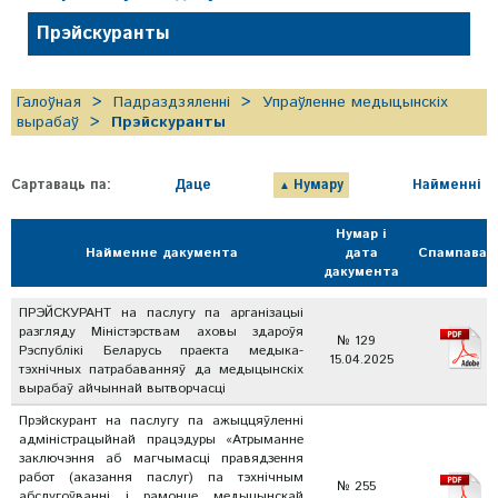
Прэйскуранты
Галоўная
Падраздзяленні
Упраўленне медыцынскіх
вырабаў
Прэйскуранты
Сартаваць па:
Даце
Нумару
Найменні
Нумар і
Найменне дакумента
дата
Спампавац
дакумента
ПРЭЙСКУРАНТ на паслугу па арганізацыі
разгляду Міністэрствам аховы здароўя
№ 129
Рэспублікі Беларусь праекта медыка-
15.04.2025
тэхнічных патрабаванняў да медыцынскіх
вырабаў айчыннай вытворчасці
Прэйскурант на паслугу па ажыццяўленні
адміністрацыйнай працэдуры «Атрыманне
заключэння аб магчымасці правядзення
работ (аказання паслуг) па тэхнічным
№ 255
абслугоўванні і рамонце медыцынскай