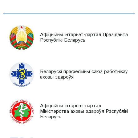
Афіцыйны інтэрнэт-партал Прэзідэнта
Рэспублікі Беларусь
Беларускі прафесійны саюз работнікаў
аховы здароўя
Афіцыйны інтэрнэт-партал
Міністэрства аховы здароўя Рэспублікі
Беларусь