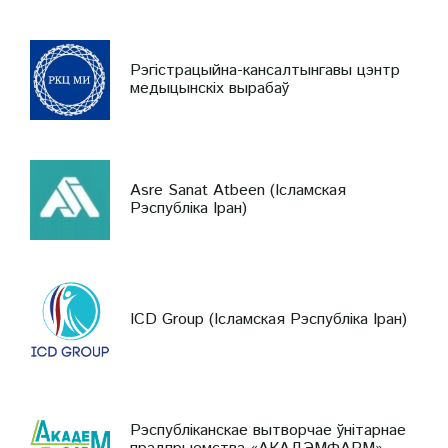
Рэгістрацыйна-кансалтынгавы цэнтр
медыцынскіх вырабаў
Asre Sanat Atbeen (Ісламская
Рэспубліка Іран)
ICD Group (Ісламская Рэспубліка Іран)
Рэспубліканскае вытворчае ўнітарнае