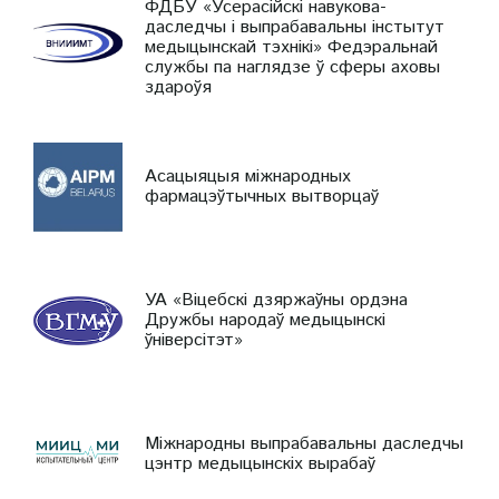
ФДБУ «Усерасійскі навукова-
даследчы і выпрабавальны інстытут
медыцынскай тэхнікі» Федэральнай
службы па наглядзе ў сферы аховы
здароўя
Асацыяцыя міжнародных
фармацэўтычных вытворцаў
УА «Віцебскі дзяржаўны ордэна
Дружбы народаў медыцынскі
ўніверсітэт»
Міжнародны выпрабавальны даследчы
цэнтр медыцынскіх вырабаў