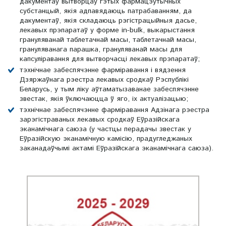
дакументаў вытворцаў гэтых фармацэўтычных
субстанцый, якія адпавядаюць патрабаванням, да
дакументаў, якія складаюць рэгістрацыйныя дасье,
лекавых прэпаратаў у форме in-bulk, выкарыстання
грануляванай таблетачнай масы, таблетачнай масы,
грануляванага парашка, грануляванай масы для
капсуліравання для вытворчасці лекавых прэпаратаў;
тэхнічнае забеспячэнне фарміравання і вядзення
Дзяржаўнага рэестра лекавых сродкаў Рэспублікі
Беларусь, у тым ліку аўтаматызаванае забеспячэнне
звестак, якія ўключаюцца ў яго, іх актуалізацыю;
тэхнічнае забеспячэнне фарміравання Адзінага рэестра
зарэгістраваных лекавых сродкаў Еўразійскага
эканамічнага саюза (у частцы перадачы звестак у
Еўразійскую эканамічную камісію, прадугледжаных
заканадаўчымі актамі Еўразійскага эканамічнага саюза).