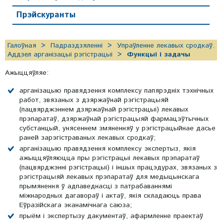
Прэйскуранты
Галоўная
Падраздзяленні
Упраўленне лекавых сродкаў.
Аддзел арганізацыі рэгістрацыі
Функцыі і задачы
Ажыццяўляе:
арганізацыю правядзення комплексу папярэдніх тэхнічных
работ, звязаных з дзяржаўнай рэгістрацыяй
(пацвярджэннем дзяржаўнай рэгістрацыі) лекавых
прэпаратаў, дзяржаўнай рэгістрацыяй фармацэўтычных
субстанцый, унясеннем змяненняў у рэгістрацыйнае дасье
раней зарэгістраваных лекавых сродкаў;
арганізацыю правядзення комплексу экспертыз, якія
ажыццяўляюцца пры рэгістрацыі лекавых прэпаратаў
(пацвярджэнні рэгістрацыі) і іншых працэдурах, звязаных з
рэгістрацыяй лекавых прэпаратаў для медыцынскага
прымянення ў адпаведнасці з патрабаваннямі
міжнародных дагавораў і актаў, якія складаюць права
Еўразійскага эканамічнага саюза;
прыём і экспертызу дакументаў, афармленне праектаў