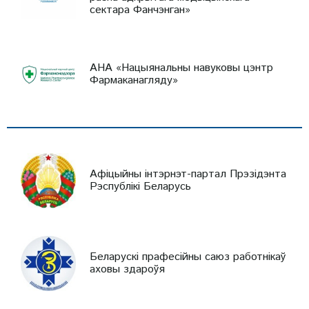
сектара Фанчэнган»
АНА «Нацыянальны навуковы цэнтр
Фармаканагляду»
Афіцыйны інтэрнэт-партал Прэзідэнта
Рэспублікі Беларусь
Беларускі прафесійны саюз работнікаў
аховы здароўя