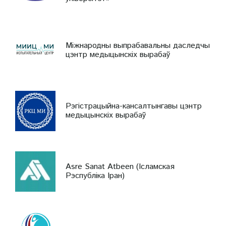
Міжнародны выпрабавальны даследчы
цэнтр медыцынскіх вырабаў
Рэгістрацыйна-кансалтынгавы цэнтр
медыцынскіх вырабаў
Asre Sanat Atbeen (Ісламская
Рэспубліка Іран)