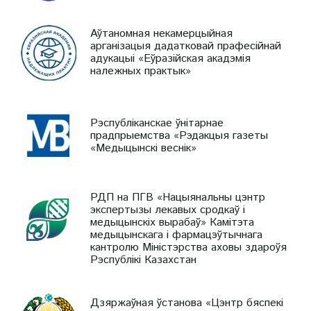
Аўтаномная некамерцыйная
арганізацыя дадатковай прафесійнай
адукацыі «Еўразійская акадэмія
належных практык»
Рэспубліканскае ўнітарнае
прадпрыемства «Рэдакцыя газеты
«Медыцынскі веснік»
РДП на ПГВ «Нацыянальны цэнтр
экспертызы лекавых сродкаў і
медыцынскіх вырабаў» Камітэта
медыцынскага і фармацэўтычнага
кантролю Міністэрства аховы здароўя
Рэспублікі Казахстан
Дзяржаўная ўстанова «Цэнтр бяспекі