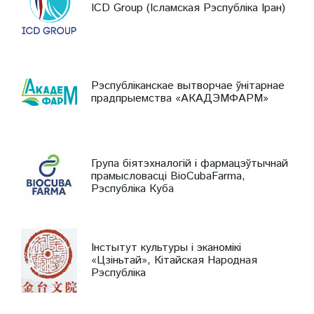
ICD Group (Ісламская Рэспубліка Іран)
Рэспубліканскае вытворчае ўнітарнае
прадпрыемства «АКАДЭМФАРМ»
Група біятэхналогій і фармацэўтычнай
прамысловасці BioCubaFarma,
Рэспубліка Куба
Інстытут культуры і эканомікі
«Цзіньтай», Кітайская Народная
Рэспубліка