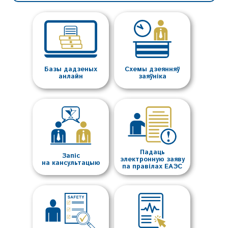
Базы дадзеных
Схемы дзеянняў
анлайн
заяўніка
Падаць
Запіс
электронную заяву
на кансультацыю
па правілах ЕАЭС