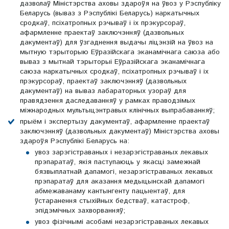
дазволаў Міністэрства аховы здароўя на ўвоз у Рэспубліку
Беларусь (вываз з Рэспублікі Беларусь) наркатычных
сродкаў, псіхатропных рэчываў і іх прэкурсораў,
афармленне праектаў заключэнняў (дазвольных
дакументаў) для ўзгаднення выдачы ліцэнзій на ўвоз на
мытную тэрыторыю Еўразійскага эканамічнага саюза або
вываз з мытнай тэрыторыі Еўразійскага эканамічнага
саюза наркатычных сродкаў, псіхатропных рэчываў і іх
прэкурсораў, праектаў заключэнняў (дазвольных
дакументаў) на вываз лабараторных узораў для
правядзення даследаванняў у рамках праводзімых
міжнародных мультыцэнтравых клінічных выпрабаванняў;
прыём і экспертызу дакументаў, афармленне праектаў
заключэнняў (дазвольных дакументаў) Міністэрства аховы
здароўя Рэспублікі Беларусь на:
увоз зарэгістраваных і незарэгістраваных лекавых
прэпаратаў, якія паступаюць у якасці замежнай
бязвыплатнай дапамогі, незарэгістраваных лекавых
прэпаратаў для аказання медыцынскай дапамогі
абмежаванаму кантынгенту пацыентаў, для
ўстаранення стыхійных бедстваў, катастроф,
эпідэмічных захворванняў;
увоз фізічнымі асобамі незарэгістраваных лекавых