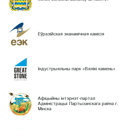
Еўразійская эканамічная камісія
Індустрыяльны парк «Вялікі камень»
Афіцыйны інтэрнэт-партал
Адміністрацыі Партызанскага раёна г.
Мінска