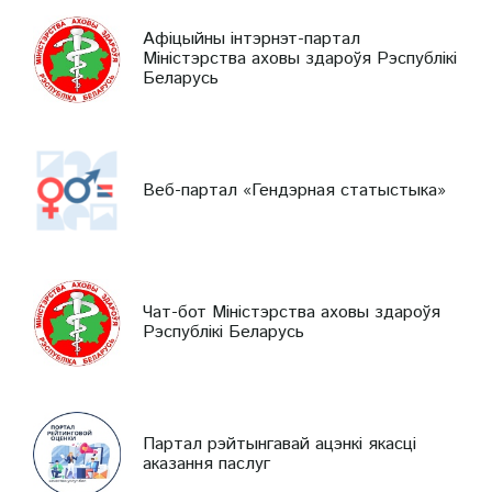
Афіцыйны інтэрнэт-партал
Міністэрства аховы здароўя Рэспублікі
Беларусь
Веб-партал «Гендэрная статыстыка»
Чат-бот Міністэрства аховы здароўя
Рэспублікі Беларусь
Партал рэйтынгавай ацэнкі якасці
аказання паслуг