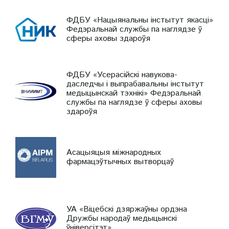
ФДБУ «Нацыянальны інстытут якасці»
Федэральнай службы па наглядзе ў
сферы аховы здароўя
ФДБУ «Усерасійскі навукова-
даследчы і выпрабавальны інстытут
медыцынскай тэхнікі» Федэральнай
службы па наглядзе ў сферы аховы
здароўя
Асацыяцыя міжнародных
фармацэўтычных вытворцаў
УА «Віцебскі дзяржаўны ордэна
Дружбы народаў медыцынскі
ўніверсітэт»