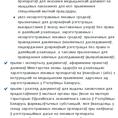
прэпаратаў для аказання медыцынскай дапамогі па
жыццёвых паказаннях для мэт прымянення
спецыяльнай мытнай працэдуры;
увоз незарэгістраваных лекавых сродкаў,
прызначаных для дзяржаўнай рэгістрацыі,
выкарыстання ў якасці выставачных узораў без права
іх далейшай рэалізацыі, зарэгістраваных і
незарэгістраваных лекавых сродкаў, прызначаных для
правядзення даклінічных (неклінічных) даследаванняў,
пацвярджэння дзяржаўнай рэгістрацыі без права іх
далейшай рэалізацыі, а таксама прызначаных для
правядзення клінічных даследаванняў (выпрабаванняў);
прыём і экспертызу дакументаў, афармленне праектаў
дазволаў Міністэрства аховы здароўя на рэалізацыю
зарэгістраваных лекавых прэпаратаў ва ўпакоўках і (або) з
інструкцыяй па медыцынскім прымяненні, адрозных ад
зарэгістраваных у Рэспубліцы Беларусь;
прыём і разгляд дакументаў для выдачы заключэння для
прадастаўлення ў мытныя органы пры ўвозе на мытную
тэрыторыю Еўразійскага эканамічнага саюза ў Рэспубліцы
Беларусь фармацэўтычных субстанцый, якія ўваходзяць у
склад зарэгістраваных лекавых прэпаратаў пры наяўнасці
ў рэгістрацыйных дасье на лекавыя прэпараты