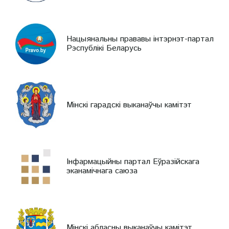
Нацыянальны прававы інтэрнэт-партал
Рэспублікі Беларусь
Мінскі гарадскі выканаўчы камітэт
Інфармацыйны партал Еўразійскага
эканамічнага саюза
Мінскі абласны выканаўчы камітэт