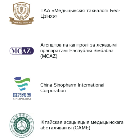
ТАА «Медыцынскія тэхналогіі Бел-
Цзінхэ»
Агенцтва па кантролі за лекавымі
прэпаратамі Рэспублікі Зімбабвэ
(MCAZ)
China Sinopharm International
Corporation
Кітайская асацыяцыя медыцынскага
абсталявання (CAME)