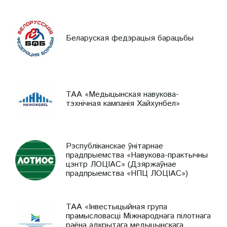
Беларуская федэрацыя барацьбы
ТАА «Медыцынская навукова-
тэхнічная кампанія Хайхунбел»
Рэспубліканскае ўнітарнае
прадпрыемства «Навукова-практычны
цэнтр ЛОЦІАС» (Дзяржаўнае
прадпрыемства «НПЦ ЛОЦІАС»)
ТАА «Інвестыцыйная група
прамысловасці Міжнароднага пілотнага
раёна адкрытага медыцынскага