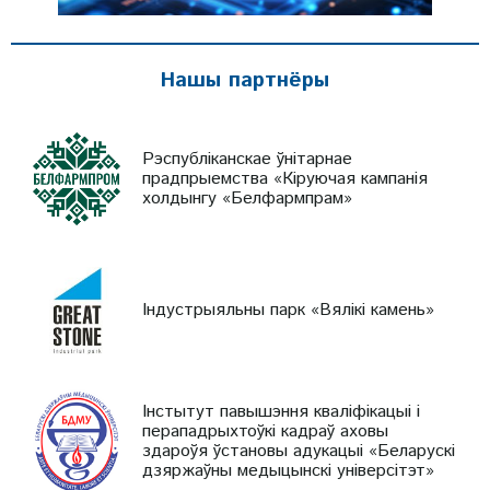
Нашы партнёры
Рэспубліканскае ўнітарнае
прадпрыемства «Кіруючая кампанія
холдынгу «Белфармпрам»
Індустрыяльны парк «Вялікі камень»
Інстытут павышэння кваліфікацыі і
перападрыхтоўкі кадраў аховы
здароўя ўстановы адукацыі «Беларускі
дзяржаўны медыцынскі універсітэт»