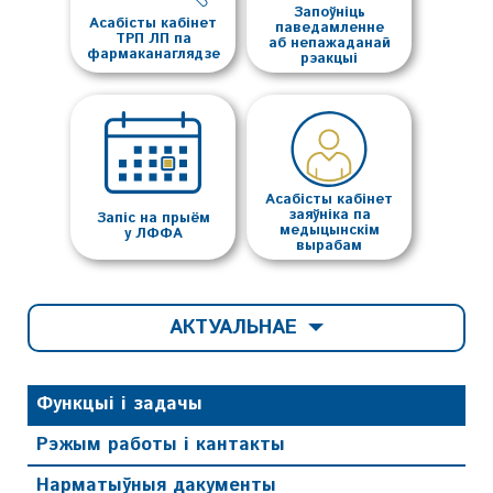
Запоўніць
Асабісты кабінет
паведамленне
ТРП ЛП па
аб непажаданай
фармаканаглядзе
рэакцыі
Асабісты кабінет
заяўніка па
Запіс на прыём
медыцынскім
у ЛФФА
вырабам
АКТУАЛЬНАЕ
Функцыі і задачы
Рэжым работы і кантакты
Нарматыўныя дакументы